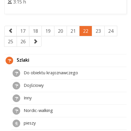
3:15 h
17
18
19
20
21
22
23
24
25
26
Szlaki
Do obiektu krajoznawczego
Dojściowy
Inny
Nordic-walking
pieszy