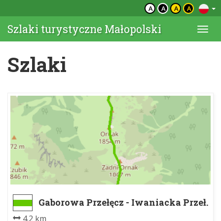
A
A
A
A
Szlaki turystyczne Małopolski
Togg
navi
Szlaki
Gaborowa Przełęcz - Iwaniacka Przeł.
4.2 km