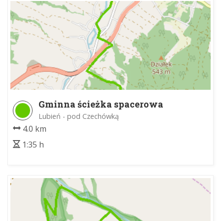
Gminna ścieżka spacerowa
Lubień - pod Czechówką
4.0 km
1:35 h