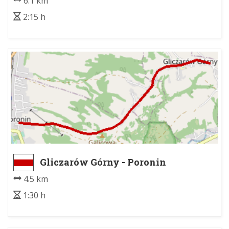
6.1 km
2:15 h
Gliczarów Górny - Poronin
4.5 km
1:30 h