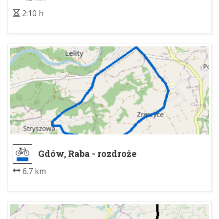
2:10 h
Gdów, Raba - rozdroże
6.7 km