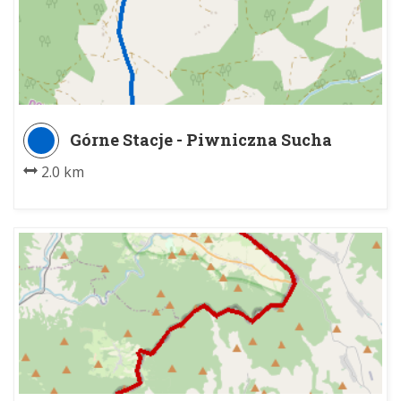
Górne Stacje - Piwniczna Sucha
Dolina parking
2.0 km