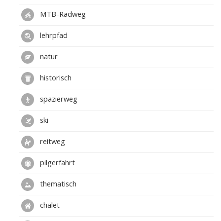
MTB-Radweg
lehrpfad
natur
historisch
spazierweg
ski
reitweg
pilgerfahrt
thematisch
chalet