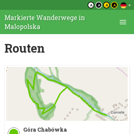
A
A
A
A
Markierte Wanderwege in
Togg
Malopolska
navi
Routen
Góra Chabówka