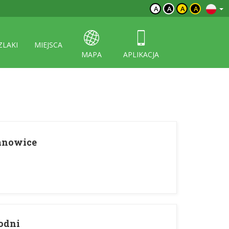
A
A
A
A
ZLAKI
MIEJSCA
MAPA
APLIKACJA
anowice
odni