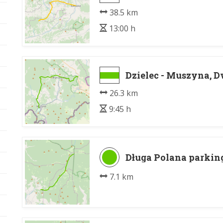
38.5 km
13:00 h
Dzielec - Muszyna, 
26.3 km
9:45 h
Długa Polana parkin
7.1 km