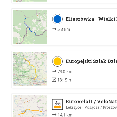
Eliaszówka - Wielki
5.8 km
Europejski Szlak Dz
73.0 km
18:15 h
EuroVelo11 / VeloNa
Lekszyce - Posądza / Proszow
14.1 km