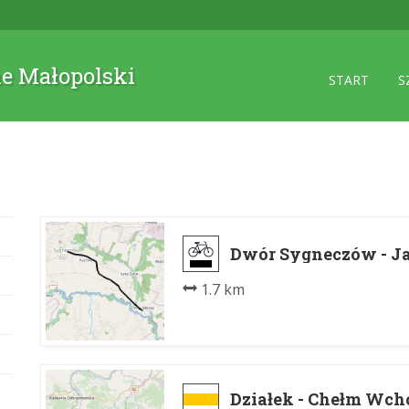
ne Małopolski
START
S
Dwór Sygneczów - J
1.7 km
Działek - Chełm Wch