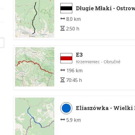
Długie Młaki - Ostro
8.0 km
2:50 h
E3
Krzemieniec - Obručné
196 km
70:45 h
Eliaszówka - Wielki
5.9 km