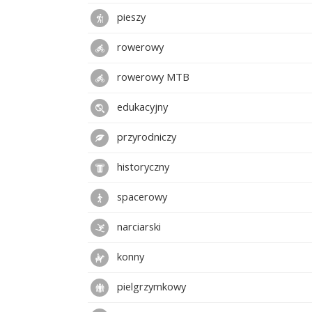
pieszy
rowerowy
rowerowy MTB
edukacyjny
przyrodniczy
historyczny
spacerowy
narciarski
konny
pielgrzymkowy