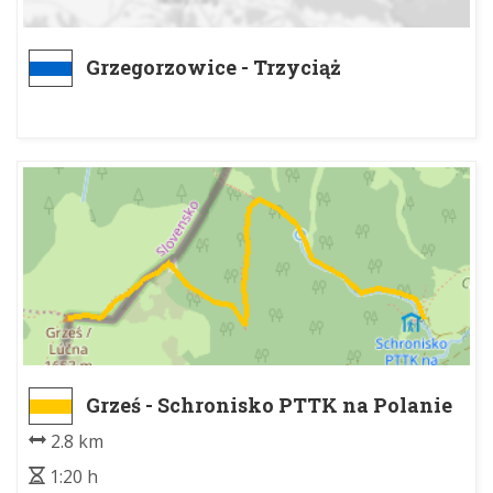
Grzegorzowice - Trzyciąż
Grześ - Schronisko PTTK na Polanie
Chochołowskiej
2.8 km
1:20 h