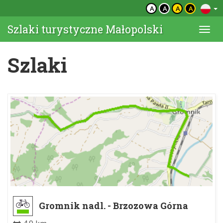
A
A
A
A
Szlaki turystyczne Małopolski
Togg
navi
Szlaki
Gromnik nadl. - Brzozowa Górna