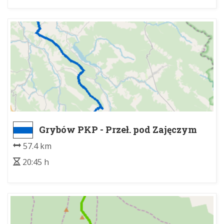
Grybów PKP - Przeł. pod Zajęczym
Wierchem
57.4 km
20:45 h