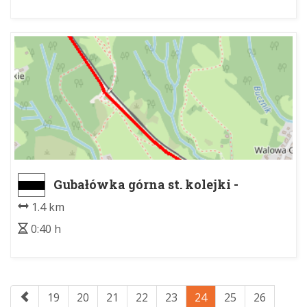
Gubałówka górna st. kolejki -
Gubałówka, dolna stacja kolejki
1.4 km
0:40 h
19
20
21
22
23
24
25
26