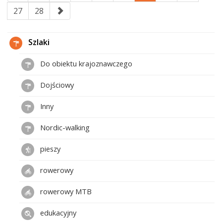
27
28
Szlaki
Do obiektu krajoznawczego
Dojściowy
Inny
Nordic-walking
pieszy
rowerowy
rowerowy MTB
edukacyjny