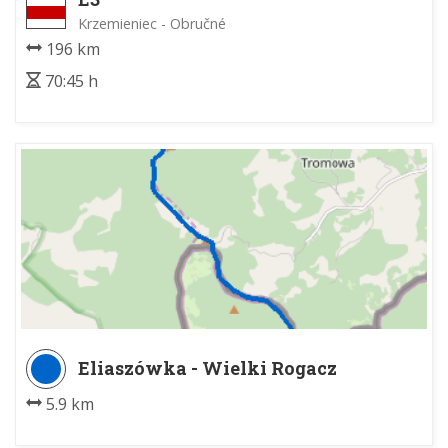
Krzemieniec - Obručné
196 km
70:45 h
Eliaszówka - Wielki Rogacz
5.9 km