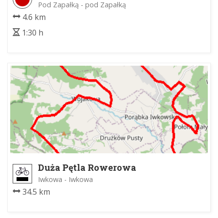
Zabierzowski
Pod Zapałką - pod Zapałką
4.6 km
1:30 h
Duża Pętla Rowerowa
Iwkowa - Iwkowa
34.5 km