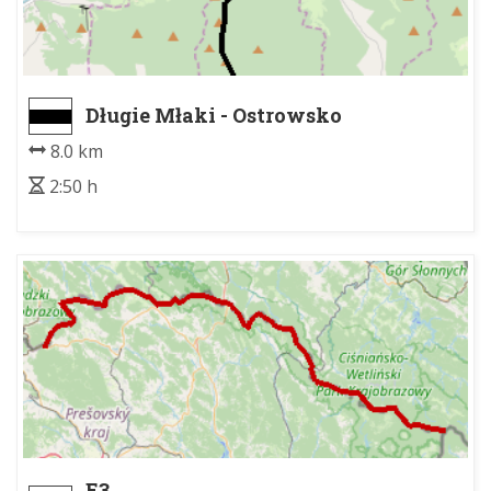
Długie Młaki - Ostrowsko
8.0 km
2:50 h
E3