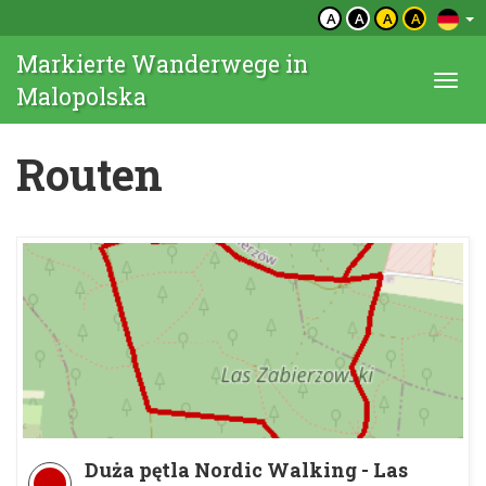
A
A
A
A
Markierte Wanderwege in
Togg
Malopolska
navi
Routen
Duża pętla Nordic Walking - Las