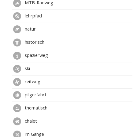
MTB-Radweg
lehrpfad
natur
historisch
spazierweg
ski
reitweg
pilgerfahrt
thematisch
chalet
im Gange