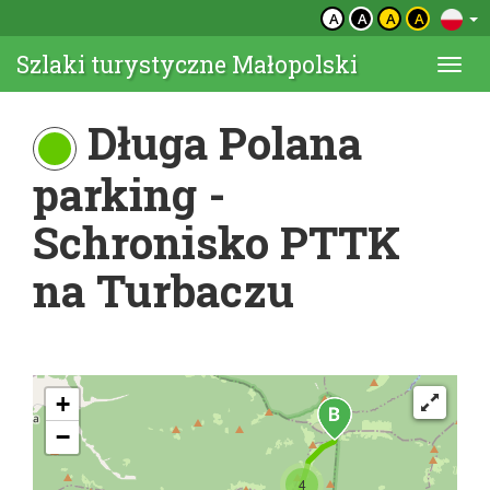
A
A
A
A
Szlaki turystyczne Małopolski
Togg
navi
Długa Polana
parking -
Schronisko PTTK
na Turbaczu
+
−
4