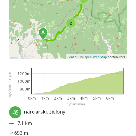
2
Leaflet
|
©
OpenStreetMap
contributors
wysokość m n.p.m.
1200m
1000m
800m
0km
1km
2km
3km
4km
5km
6km
dystans (km)
narciarski
, zielony
7.1 km
↗ 653 m