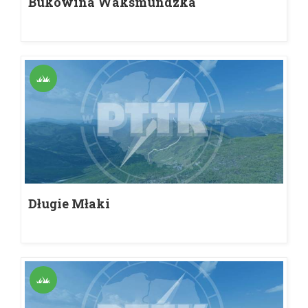
Bukowina Waksmundzka
Długie Młaki