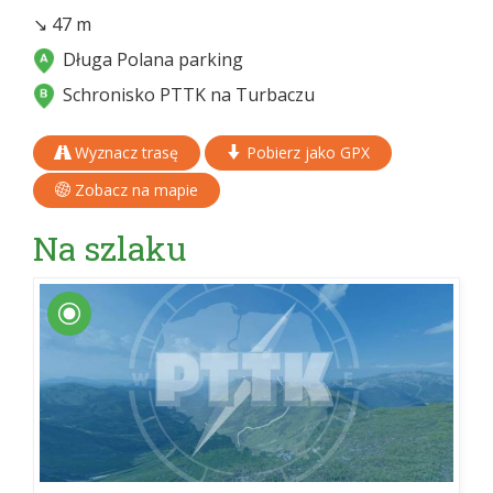
↘ 47 m
Długa Polana parking
Schronisko PTTK na Turbaczu
Wyznacz trasę
Pobierz jako GPX
Zobacz na mapie
Na szlaku