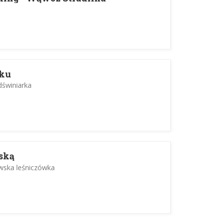
oku
dświniarka
ską
owska leśniczówka