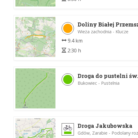
Doliny Białej Przems
Wieża zachodnia - Klucze
9.4 km
2:30 h
Droga do pustelni św
Bukowiec - Pustelnia
Droga Jakubowska
Gdów, Zarabie - Podolany ro