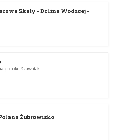
arowe Skały - Dolina Wodącej -
o
na potoku Szuwniak
 Polana Żubrowisko