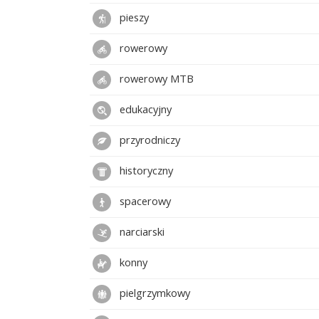
pieszy
rowerowy
rowerowy MTB
edukacyjny
przyrodniczy
historyczny
spacerowy
narciarski
konny
pielgrzymkowy