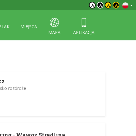
A
A
A
A
ZLAKI
MIEJSCA
MAPA
APLIKACJA
cz
isko rozdroże
king - Wąwóz Stradlina