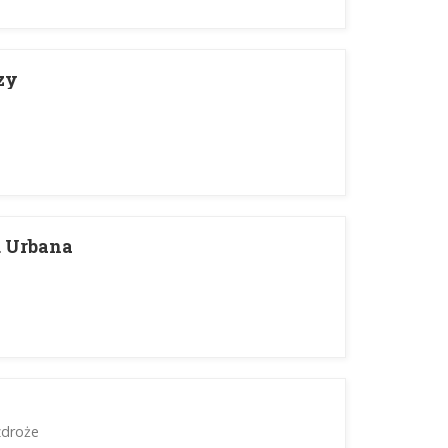
zy
. Urbana
zdroże