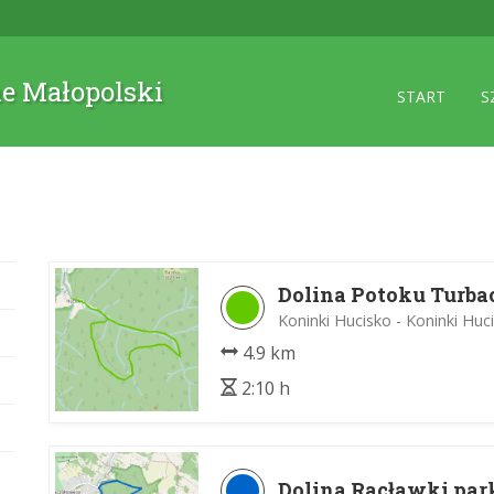
ne Małopolski
START
S
Dolina Potoku Turba
Koninki Hucisko - Koninki Huc
4.9 km
2:10 h
Dolina Racławki par