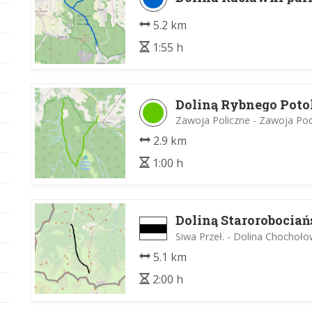
5.2 km
1:55 h
Doliną Rybnego Pot
Zawoja Policzne - Zawoja Po
2.9 km
1:00 h
Doliną Starorobociań
Siwa Przeł. - Dolina Chochoł
5.1 km
2:00 h