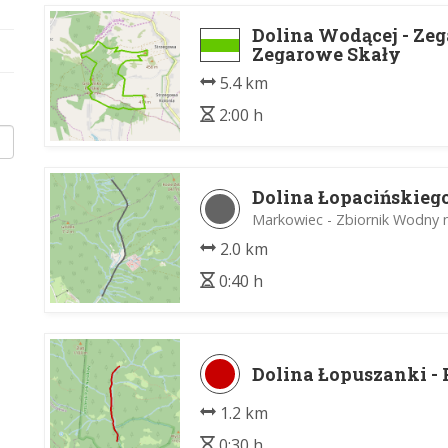
Dolina Wodącej - Zeg
Zegarowe Skały
5.4 km
2:00 h
Dolina Łopacińskieg
Markowiec - Zbiornik Wodny 
2.0 km
0:40 h
Dolina Łopuszanki -
1.2 km
0:30 h