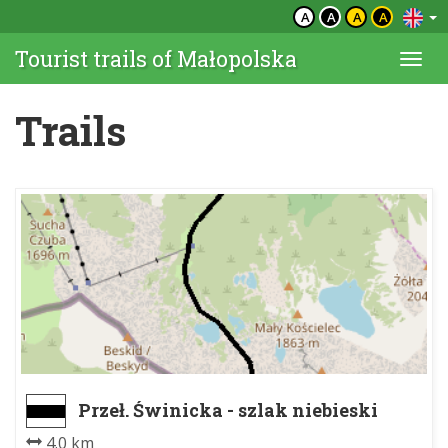
A
A
A
A
Tourist trails of Małopolska
Togg
navi
Trails
Przeł. Świnicka - szlak niebieski
4.0 km