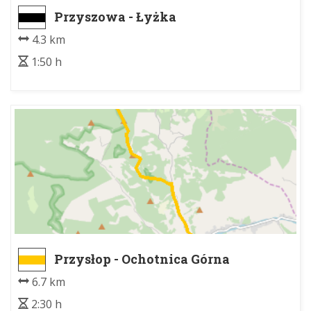
Przyszowa - Łyżka
4.3 km
1:50 h
Przysłop - Ochotnica Górna
6.7 km
2:30 h