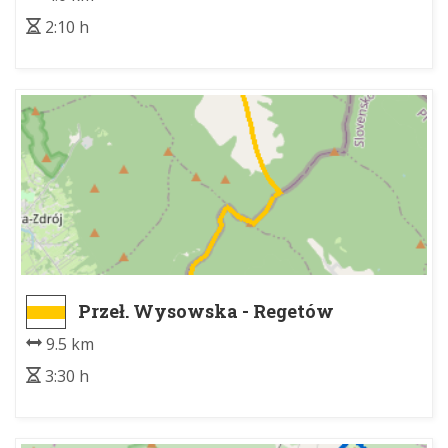
2:10 h
Przeł. Wysowska - Regetów
9.5 km
3:30 h