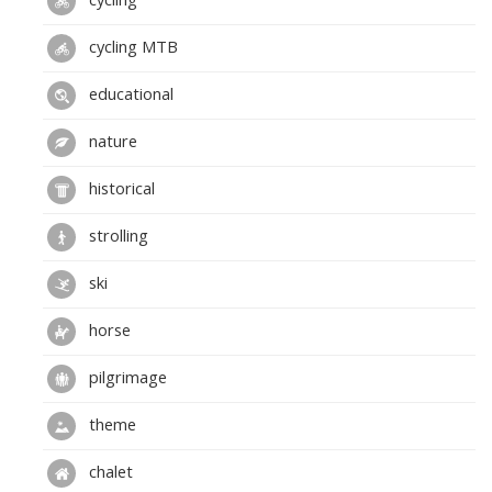
cycling MTB
educational
nature
historical
strolling
ski
horse
pilgrimage
theme
chalet