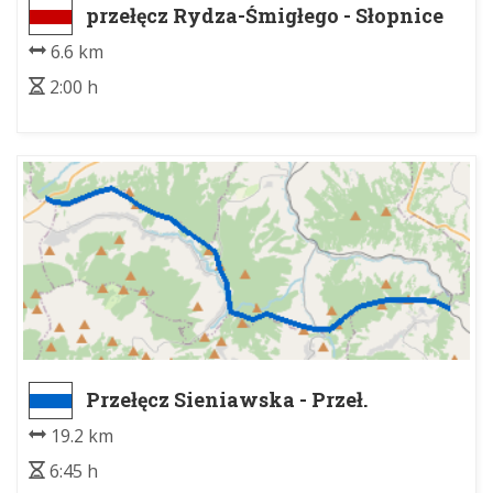
przełęcz Rydza-Śmigłego - Słopnice
Dolne kościół
6.6 km
2:00 h
Przełęcz Sieniawska - Przeł.
Spytkowicka parking
19.2 km
6:45 h