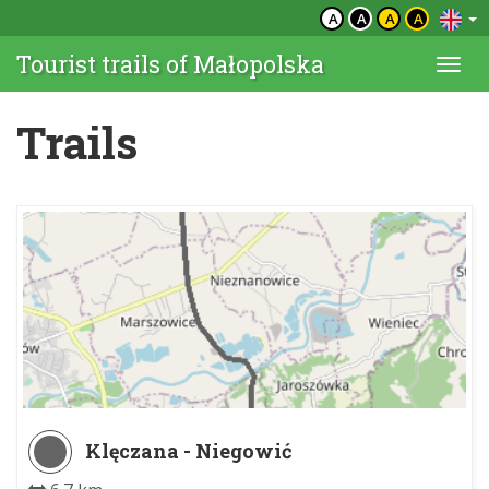
A
A
A
A
Tourist trails of Małopolska
Togg
navi
Trails
Klęczana - Niegowić