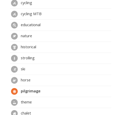
cycling
cycling MTB
educational
nature
historical
strolling
ski
horse
pilgrimage
theme
chalet