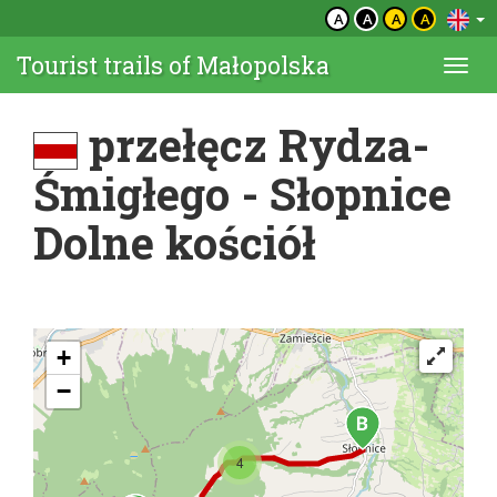
A
A
A
A
Tourist trails of Małopolska
Togg
navi
przełęcz Rydza-
Śmigłego - Słopnice
Dolne kościół
+
−
4