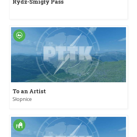
Rydz-Śmigły Pass
To an Artist
Słopnice