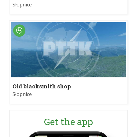
Zaświercze
Słopnice
Old blacksmith shop
Słopnice
Get the app