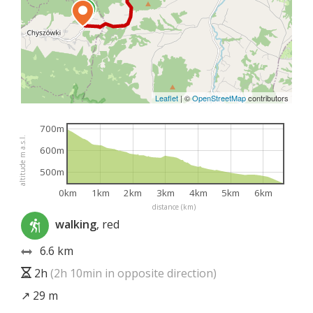
Leaflet
|
©
OpenStreetMap
contributors
700m
altitude m a.s.l.
600m
500m
0km
1km
2km
3km
4km
5km
6km
distance (km)
walking
, red
6.6 km
2h
(2h 10min in opposite direction)
↗ 29 m