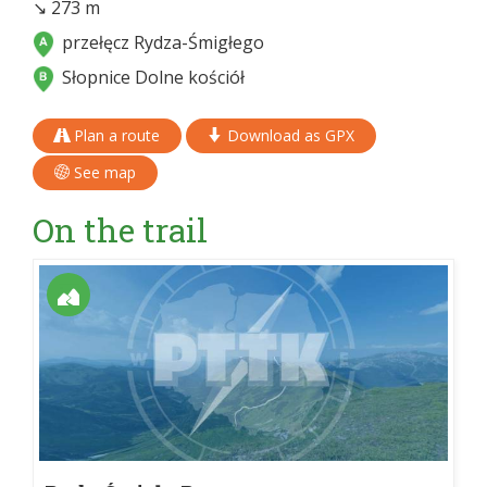
↘ 273 m
przełęcz Rydza-Śmigłego
Słopnice Dolne kościół
Plan a route
Download as GPX
See map
On the trail