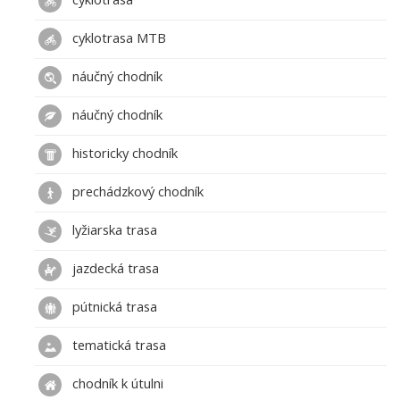
cyklotrasa MTB
náučný chodník
náučný chodník
historicky chodník
prechádzkový chodník
lyžiarska trasa
jazdecká trasa
pútnická trasa
tematická trasa
chodník k útulni