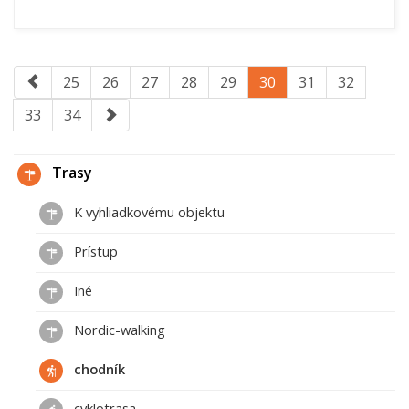
25
26
27
28
29
30
31
32
33
34
Trasy
K vyhliadkovému objektu
Prístup
Iné
Nordic-walking
chodník
cyklotrasa