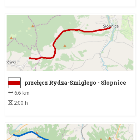
przełęcz Rydza-Śmigłego - Słopnice
Dolne kościół
6.6 km
2:00 h