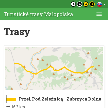
A
A
A
A
Turistické trasy Malopoľska
Togg
navi
Trasy
Przeł. Pod Żeleźnicą - Zubrzyca Dolna
16.3 km