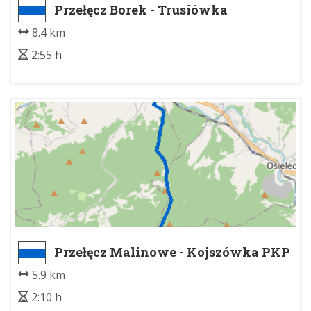
Przełęcz Borek - Trusiówka
8.4 km
2:55 h
Przełęcz Malinowe - Kojszówka PKP
5.9 km
2:10 h