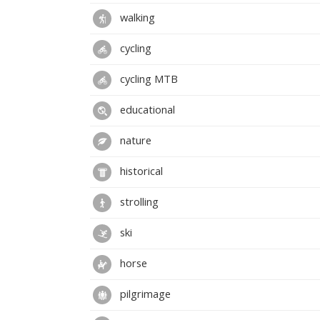
walking
cycling
cycling MTB
educational
nature
historical
strolling
ski
horse
pilgrimage