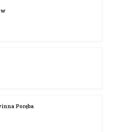
ów
inna Poręba