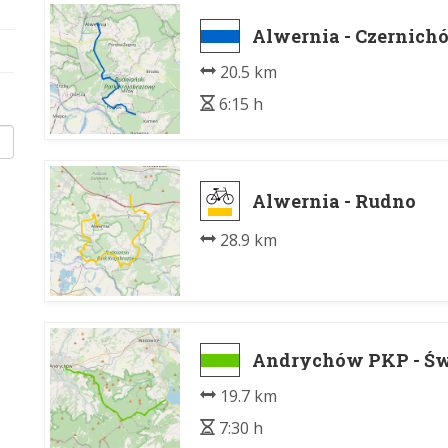
Alwernia - Czernich
20.5 km
6:15 h
Alwernia - Rudno
28.9 km
Andrychów PKP - Św
19.7 km
7:30 h