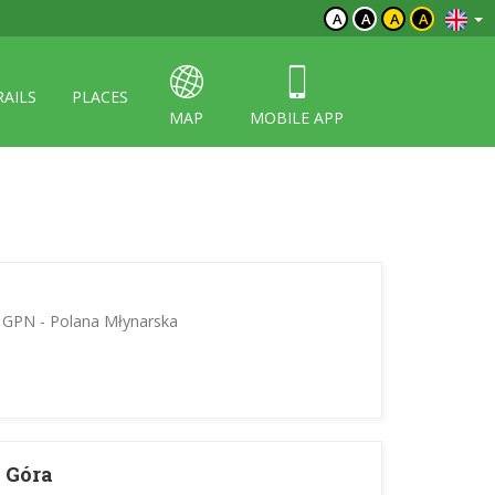
A
A
A
A
RAILS
PLACES
MAP
MOBILE APP
 GPN - Polana Młynarska
a Góra