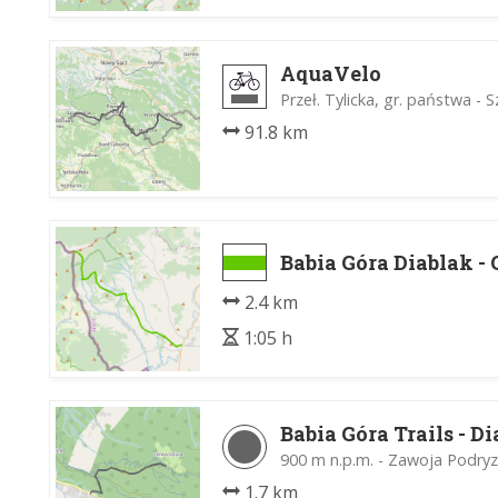
AquaVelo
Przeł. Tylicka, gr. państwa - 
91.8 km
Babia Góra Diablak -
2.4 km
1:05 h
Babia Góra Trails - D
900 m n.p.m. - Zawoja Podr
1.7 km