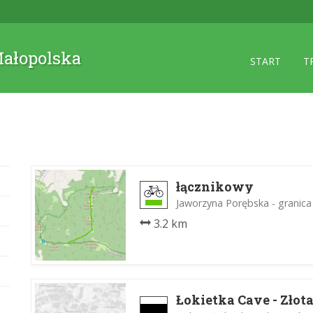
 Małopolska
START
T
łącznikowy
Jaworzyna Porębska - granica
3.2 km
Łokietka Cave - Złot