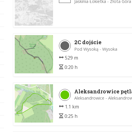
Jaskinia Łokietka - Złota Góra
2C dojście
Pod Wysoką - Wysoka
529 m
0:20 h
Aleksandrowice pętl
Aleksandrowice - Aleksandrow
1.1 km
0:25 h