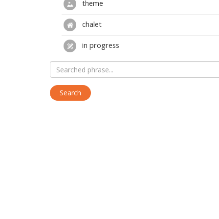
theme
chalet
in progress