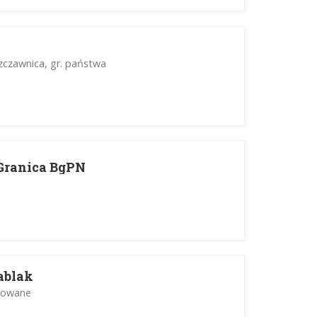
Szczawnica, gr. państwa
 Granica BgPN
iablak
yzowane