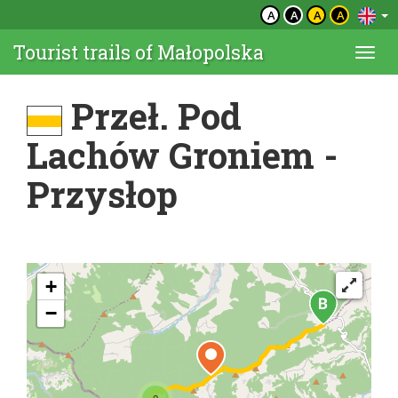
A
A
A
A
Tourist trails of Małopolska
Togg
navi
Przeł. Pod
Lachów Groniem -
Przysłop
+
−