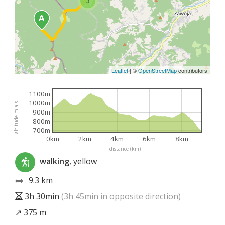
3
Leaflet
|
©
OpenStreetMap
contributors
1100m
altitude m a.s.l.
1000m
900m
800m
700m
0km
2km
4km
6km
8km
distance (km)
walking
, yellow
9.3 km
3h 30min
(3h 45min in opposite direction)
↗ 375 m