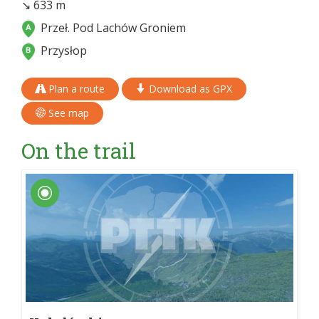
↘ 633 m
Przeł. Pod Lachów Groniem
Przysłop
Plan a route
Download as GPX
See map
On the trail