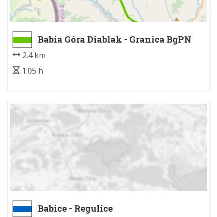
Babia Góra Diablak - Granica BgPN
2.4 km
1:05 h
Babice - Regulice