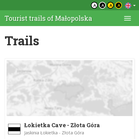
A
A
A
A
Tourist trails of Małopolska
Togg
navi
Trails
Łokietka Cave - Złota Góra
Jaskinia Łokietka - Złota Góra