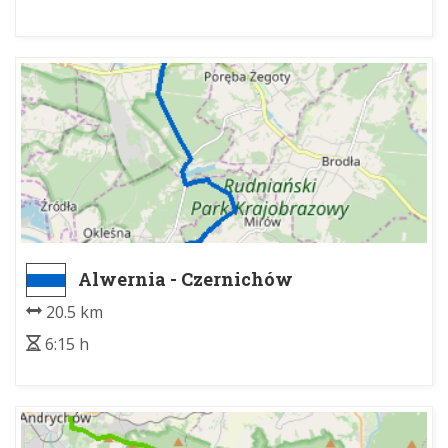
Alwernia - Czernichów
20.5 km
6:15 h