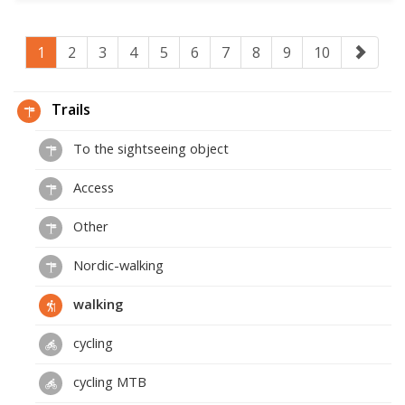
1
2
3
4
5
6
7
8
9
10
Trails
To the sightseeing object
Access
Other
Nordic-walking
walking
cycling
cycling MTB