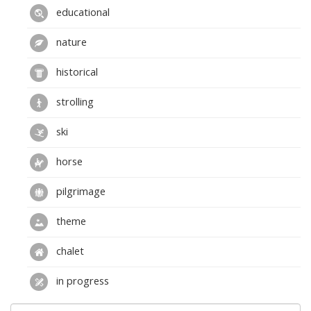
educational
nature
historical
strolling
ski
horse
pilgrimage
theme
chalet
in progress