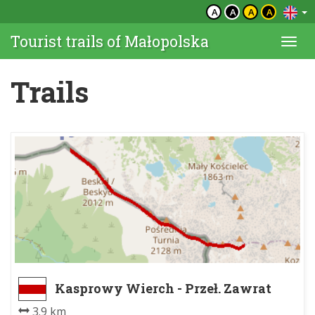
A
A
A
A
Tourist trails of Małopolska
Togg
navi
Trails
Kasprowy Wierch - Przeł. Zawrat
3.9 km