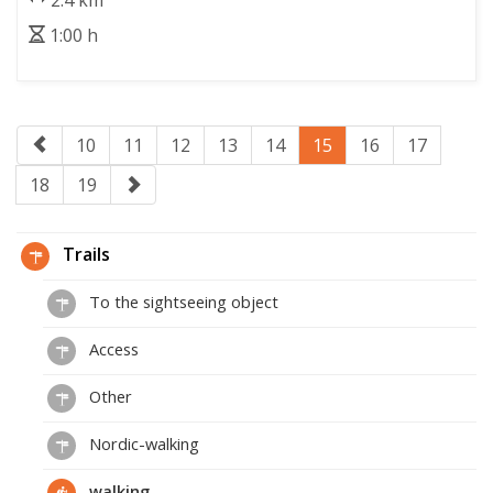
2.4 km
1:00 h
10
11
12
13
14
15
16
17
18
19
Trails
To the sightseeing object
Access
Other
Nordic-walking
walking