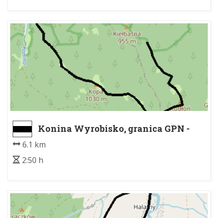
Konina Wyrobisko, granica GPN -
Pod Kudłoniem, granica parku
6.1 km
narodowego
2:50 h