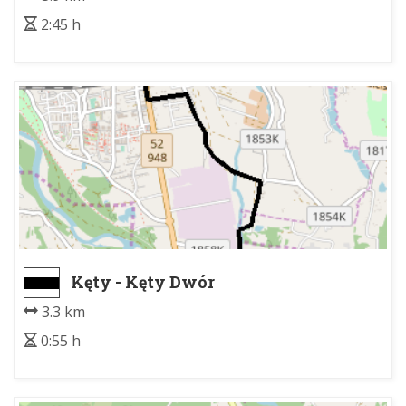
2:45 h
Kęty - Kęty Dwór
3.3 km
0:55 h