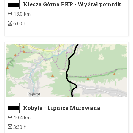
Klecza Górna PKP - Wyźrał pomnik
lotników
18.0 km
6:00 h
Kobyła - Lipnica Murowana
10.4 km
3:30 h