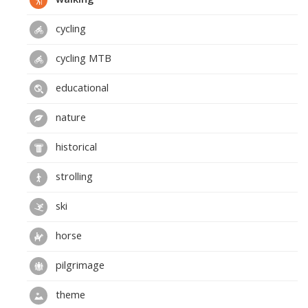
cycling
cycling MTB
educational
nature
historical
strolling
ski
horse
pilgrimage
theme