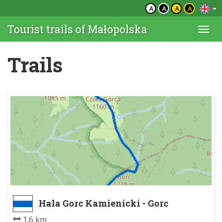
A
A
A
A
Tourist trails of Małopolska
Togg
navi
Trails
Hala Gorc Kamienicki - Gorc
1.6 km