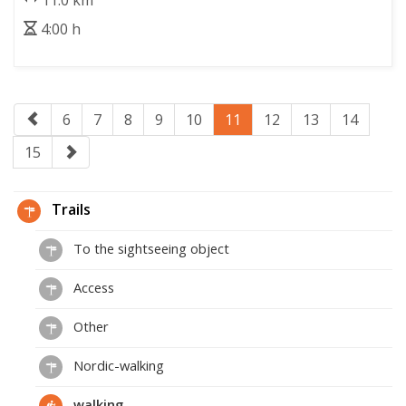
11.0 km
4:00 h
6
7
8
9
10
11
12
13
14
15
Trails
To the sightseeing object
Access
Other
Nordic-walking
walking