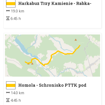
Harkabuz Trzy Kamienie - Rabka-
Zdrój Park Zdrojowy
19.0 km
6:45 h
Homola - Schronisko PTTK pod
Magurą Małastowską
14.0 km
4:45 h