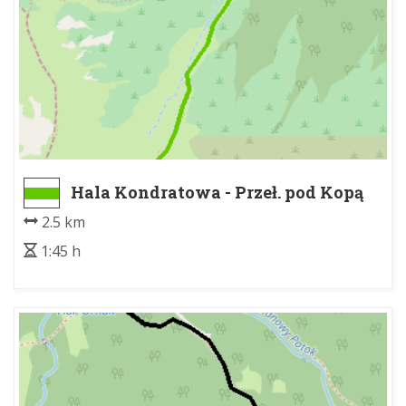
Hala Kondratowa - Przeł. pod Kopą
Kondracką
2.5 km
1:45 h