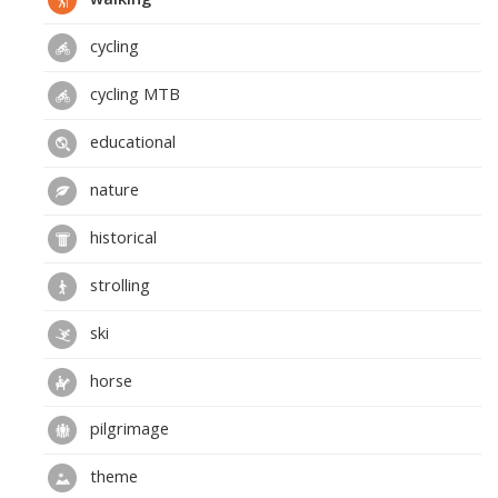
cycling
cycling MTB
educational
nature
historical
strolling
ski
horse
pilgrimage
theme