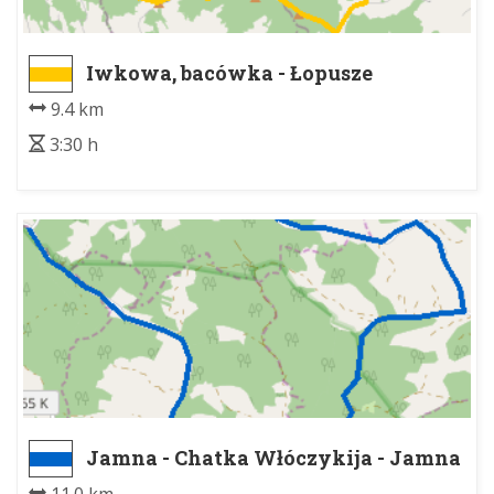
Iwkowa, bacówka - Łopusze
Wschodnie
9.4 km
3:30 h
Jamna - Chatka Włóczykija - Jamna
- Chatka Włóczykija