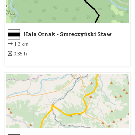
Hala Ornak - Smreczyński Staw
1.2 km
0:35 h