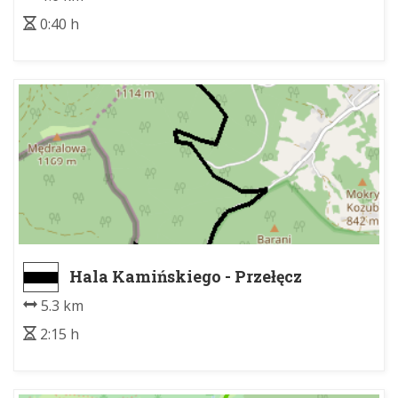
0:40 h
Hala Kamińskiego - Przełęcz
Jałowiecka Północna
5.3 km
2:15 h