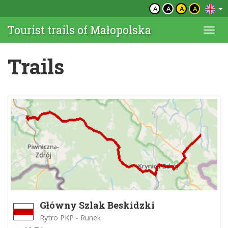
A
A
A
A
Tourist trails of Małopolska
Togg
navi
Trails
Główny Szlak Beskidzki
Rytro PKP - Runek