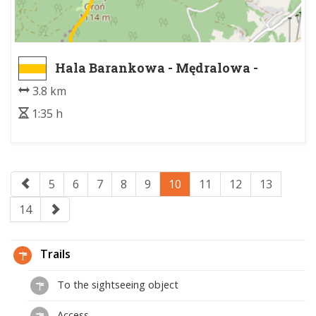
Hala Barankowa - Mędralowa -
Wschód
3.8 km
1:35 h
5
6
7
8
9
10
11
12
13
14
Trails
To the sightseeing object
Access