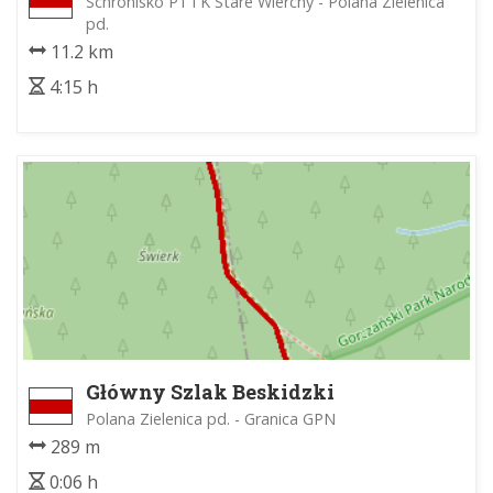
Schronisko PTTK Stare Wierchy - Polana Zielenica
pd.
11.2 km
4:15 h
Główny Szlak Beskidzki
Polana Zielenica pd. - Granica GPN
289 m
0:06 h