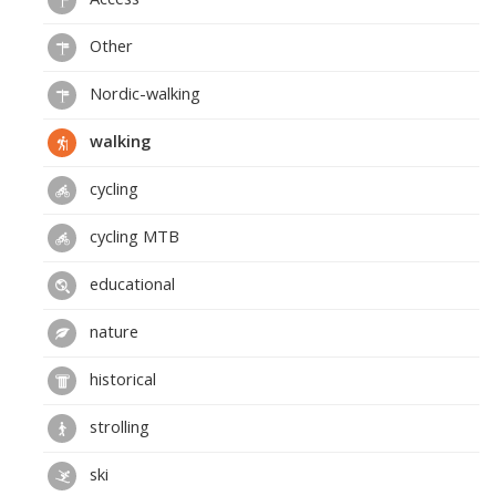
Other
Nordic-walking
walking
cycling
cycling MTB
educational
nature
historical
strolling
ski