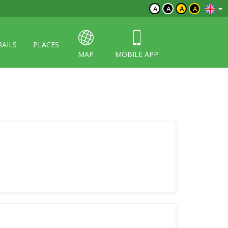
A
A
A
A
RAILS
PLACES
MAP
MOBILE APP