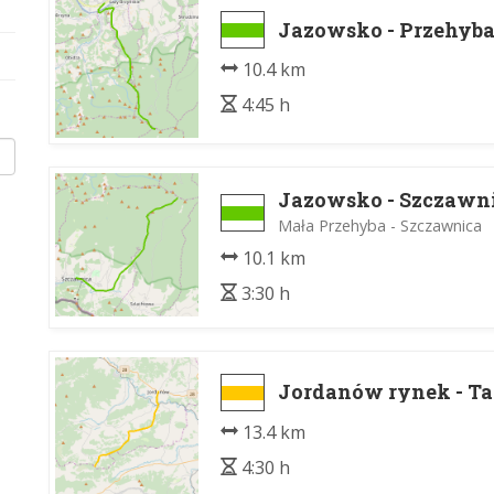
Jazowsko - Przehyb
10.4 km
4:45 h
Jazowsko - Szczawn
Mała Przehyba - Szczawnica
10.1 km
3:30 h
Jordanów rynek - T
13.4 km
4:30 h