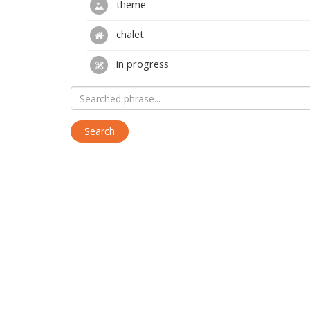
theme
chalet
in progress