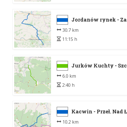
Jordanów rynek - Z
30.7 km
11:15 h
Jurków Kuchty - Szc
6.0 km
2:40 h
Kacwin - Przeł. Nad
10.2 km