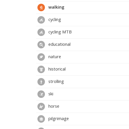
walking
cycling
cycling MTB
educational
nature
historical
strolling
ski
horse
pilgrimage