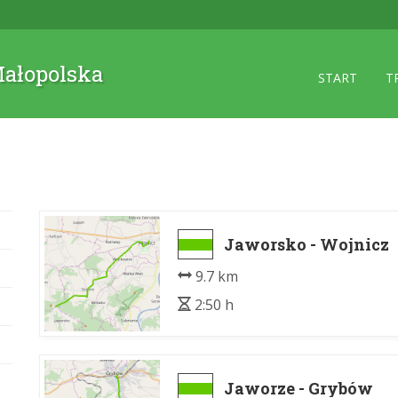
 Małopolska
START
T
Jaworsko - Wojnicz
9.7 km
2:50 h
Jaworze - Grybów