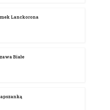
amek Lanckorona
zawa Białe
 Łapszanką