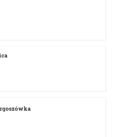
a
ica
argoszówka