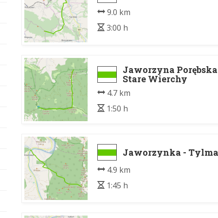
9.0 km
3:00 h
Jaworzyna Porębska 
Stare Wierchy
4.7 km
1:50 h
Jaworzynka - Tylm
4.9 km
1:45 h