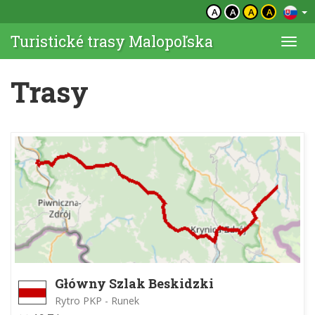
A
A
A
A
Turistické trasy Malopoľska
Togg
navi
Trasy
Główny Szlak Beskidzki
Rytro PKP - Runek