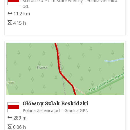
Schronisko PTTK Stare Wierchy - Polana Zielenica
pd.
11.2 km
4:15 h
Główny Szlak Beskidzki
Polana Zielenica pd. - Granica GPN
289 m
0:06 h