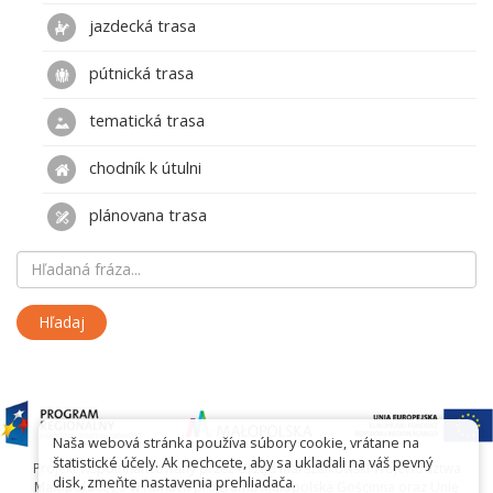
jazdecká trasa
pútnická trasa
tematická trasa
chodník k útulni
plánovana trasa
Naša webová stránka používa súbory cookie, vrátane na
štatistické účely. Ak nechcete, aby sa ukladali na váš pevný
Projekt współfinansowany przez Urząd Marszałkowski Województwa
disk, zmeňte nastavenia prehliadača.
Małopolskiego w ramach programu Małopolska Gościnna oraz Unię