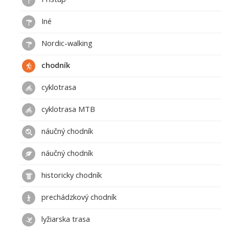
Iné
Nordic-walking
chodník
cyklotrasa
cyklotrasa MTB
náučný chodník
náučný chodník
historicky chodník
prechádzkový chodník
lyžiarska trasa