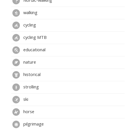
Nordic-walking
walking
cycling
cycling MTB
educational
nature
historical
strolling
ski
horse
pilgrimage