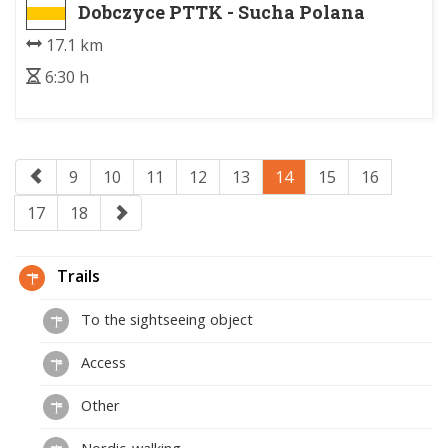
Dobczyce PTTK - Sucha Polana
17.1 km
6:30 h
9
10
11
12
13
14
15
16
17
18
Trails
To the sightseeing object
Access
Other