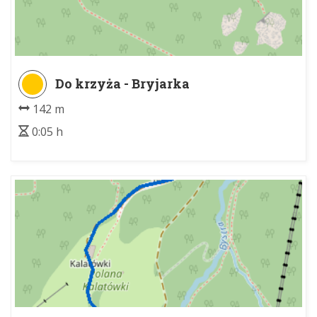
Do krzyża - Bryjarka
142 m
0:05 h