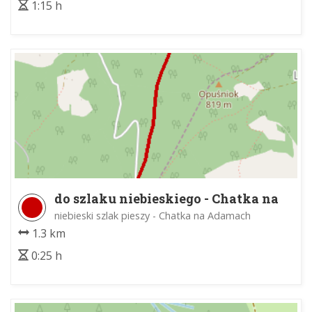
1:15 h
do szlaku niebieskiego - Chatka na
Adamach
niebieski szlak pieszy - Chatka na Adamach
1.3 km
0:25 h