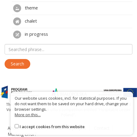
theme
chalet
in progress
Our website uses cookies, incl. for statistical purposes. If you
do not want them to be saved on your hard drive, change your
The project has been carried out with financial support of Lesser Poland
browser settings.
Voivodship within tourist offers competition entitled "Hospitable Lesser
More on this...
Poland".
I accept cookies from this website
About the website
About the project
Contact
Marking error?