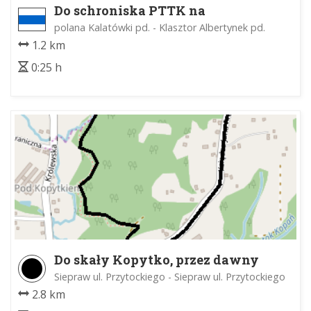
Do schroniska PTTK na
Kalatówkach
polana Kalatówki pd. - Klasztor Albertynek pd.
1.2 km
0:25 h
Do skały Kopytko, przez dawny
kamieniołom
Siepraw ul. Przytockiego - Siepraw ul. Przytockiego
2.8 km