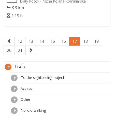
Biały Potok - Niżna Polana Kominiarska
3.3 km
1:15 h
12
13
14
15
16
17
18
19
20
21
Trails
To the sightseeing object
Access
Other
Nordic-walking