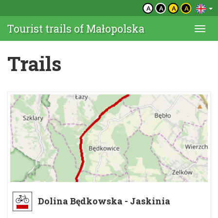
A
A
A
A
Tourist trails of Małopolska
Togg
navi
Trails
Dolina Będkowska - Jaskinia
Łabajowa