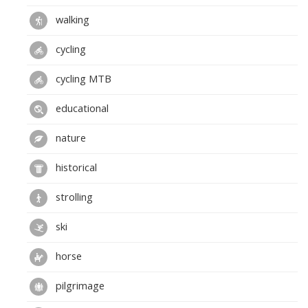
walking
cycling
cycling MTB
educational
nature
historical
strolling
ski
horse
pilgrimage