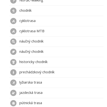
Nordic-walking
chodník
cyklotrasa
cyklotrasa MTB
náučný chodník
náučný chodník
historicky chodník
prechádzkový chodník
lyžiarska trasa
jazdecká trasa
pútnická trasa