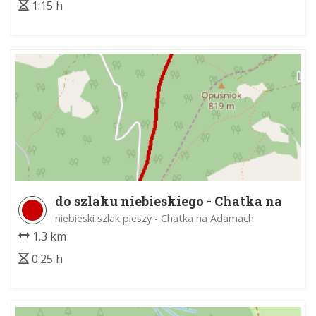
1:15 h
do szlaku niebieskiego - Chatka na
Adamach
niebieski szlak pieszy - Chatka na Adamach
1.3 km
0:25 h