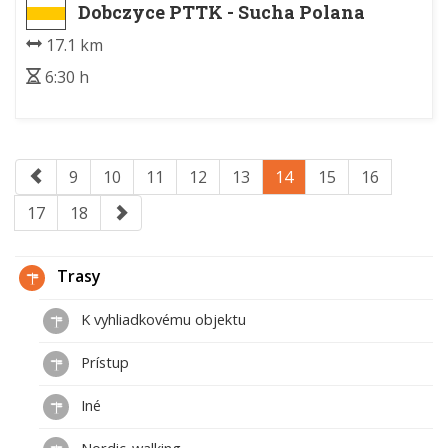
Dobczyce PTTK - Sucha Polana
17.1 km
6:30 h
9
10
11
12
13
14
15
16
17
18
Trasy
K vyhliadkovému objektu
Prístup
Iné