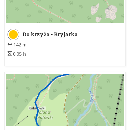
Do krzyża - Bryjarka
142 m
0:05 h