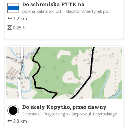
Do schroniska PTTK na
Kalatówkach
polana Kalatówki pd. - Klasztor Albertynek pd.
1.2 km
0:25 h
Do skały Kopytko, przez dawny
kamieniołom
Siepraw ul. Przytockiego - Siepraw ul. Przytockiego
2.8 km