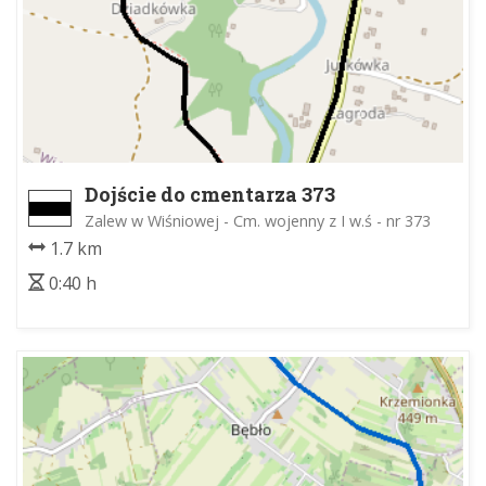
Dojście do cmentarza 373
Zalew w Wiśniowej - Cm. wojenny z I w.ś - nr 373
1.7 km
0:40 h