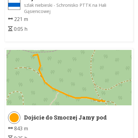
szlak niebieski - Schronisko PTTK na Hali
Gąsienicowej
221 m
0:05 h
Dojście do Smoczej Jamy pod
Zubrzym Wierchem z czarnego
843 m
szlaku