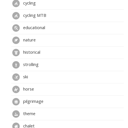
cycling
cycling MTB
educational
nature
historical
strolling
ski
horse
pilgrimage
theme
chalet