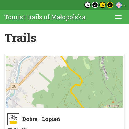
A
A
A
A
Tourist trails of Małopolska
Togg
navi
Trails
Dobra - Łopień