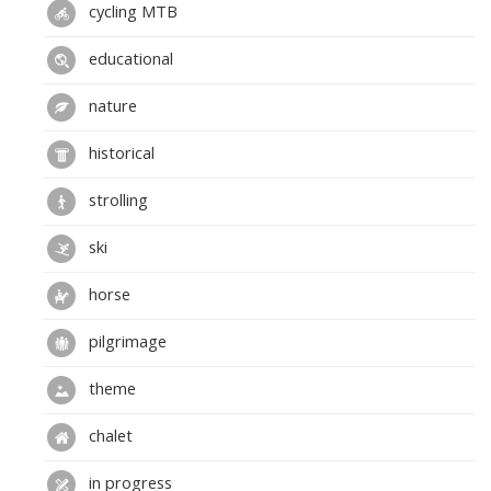
cycling MTB
educational
nature
historical
strolling
ski
horse
pilgrimage
theme
chalet
in progress