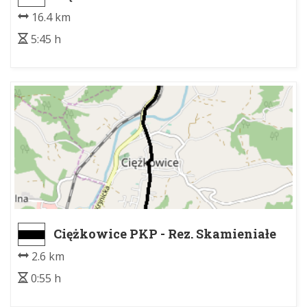
16.4 km
5:45 h
Ciężkowice PKP - Rez. Skamieniałe
Miasto wsch.
2.6 km
0:55 h