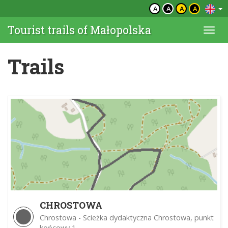
A
A
A
A
Tourist trails of Małopolska
Togg
navi
Trails
CHROSTOWA
Chrostowa - Scieżka dydaktyczna Chrostowa, punkt
końcowy 1