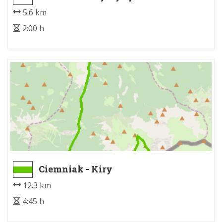
5.6 km
2:00 h
Ciemniak - Kiry
12.3 km
4:45 h