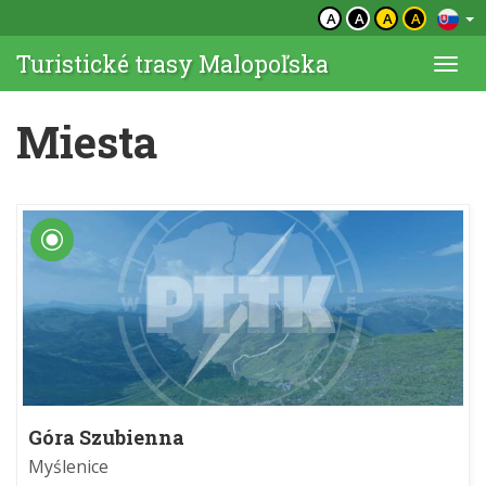
A
A
A
A
Turistické trasy Malopoľska
Togg
navi
Miesta
Góra Szubienna
Myślenice