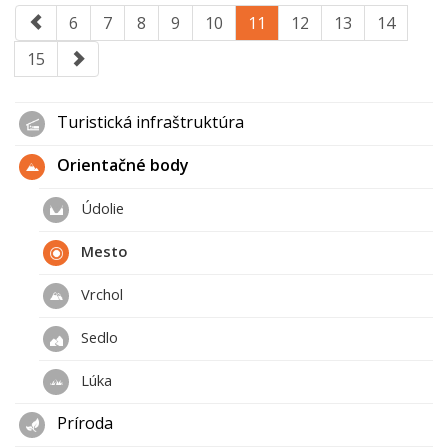
6
7
8
9
10
11
12
13
14
15
Turistická infraštruktúra
Orientačné body
Údolie
Mesto
Vrchol
Sedlo
Lúka
Príroda