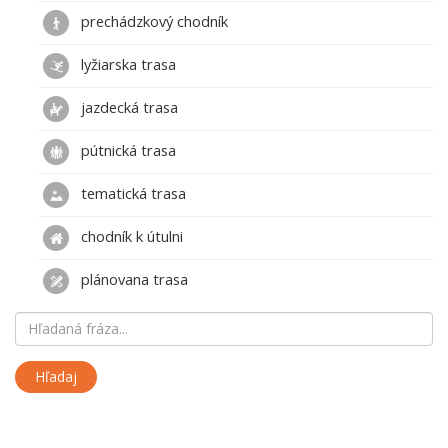
prechádzkový chodník
lyžiarska trasa
jazdecká trasa
pútnická trasa
tematická trasa
chodník k útulni
plánovana trasa