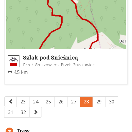
Szlak pod Śnieżnicą
Przeł. Gruszowiec - Przeł. Gruszowiec
4.5 km
23
24
25
26
27
28
29
30
31
32
Trasy