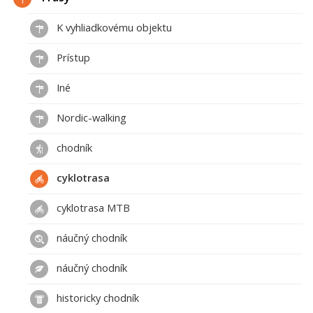
K vyhliadkovému objektu
Prístup
Iné
Nordic-walking
chodník
cyklotrasa
cyklotrasa MTB
náučný chodník
náučný chodník
historicky chodník