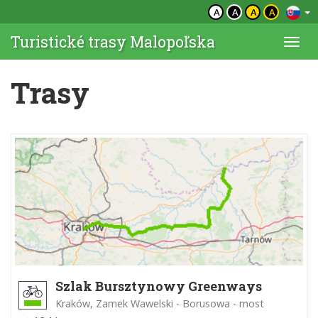
A
A
A
A
Turistické trasy Malopoľska
Togg
navi
Trasy
Szlak Bursztynowy Greenways
Kraków, Zamek Wawelski - Borusowa - most