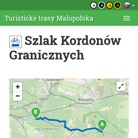
A
A
A
A
Turistické trasy Malopoľska
Togg
navi
Szlak Kordonów
Granicznych
+
−