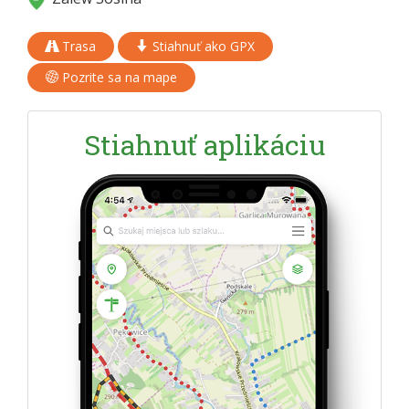
Trasa
Stiahnuť ako GPX
Pozrite sa na mape
Stiahnuť aplikáciu