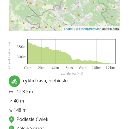
Leaflet
|
©
OpenStreetMap
contributors
nadmorská výška m n. m.
350m
300m
0km
2km
4km
6km
8km
10km
12km
vzdialenosť (km)
cyklotrasa
, niebieski
12.8 km
↗ 40 m
↘ 148 m
Podlesie Ćwięk
Zalew Sosina