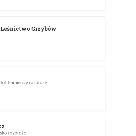
- Leśnictwo Grzybów
Dol. Kamienicy rozdroże
cz
isko rozdroże