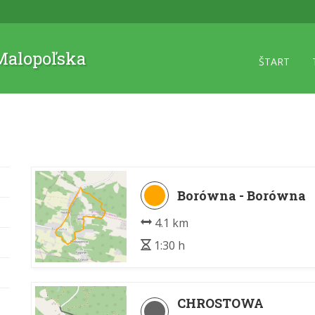
 Malopoľska
ŠTART
Borówna - Borówna
4.1 km
1:30 h
CHROSTOWA