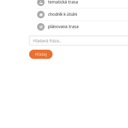
tematická trasa
chodník k útulni
plánovana trasa