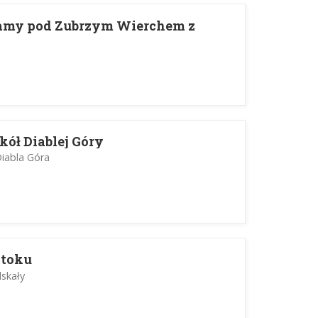
Jamy pod Zubrzym Wierchem z
kół Diablej Góry
Diabla Góra
otoku
skały