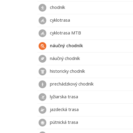
chodník
cyklotrasa
cyklotrasa MTB
náučný chodník
náučný chodník
historicky chodník
prechádzkový chodník
lyžiarska trasa
jazdecká trasa
pútnická trasa