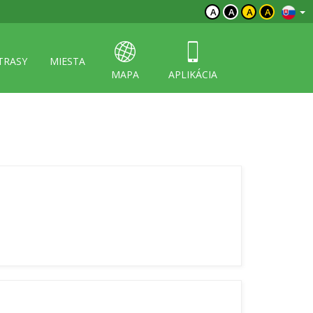
A
A
A
A
TRASY
MIESTA
MAPA
APLIKÁCIA