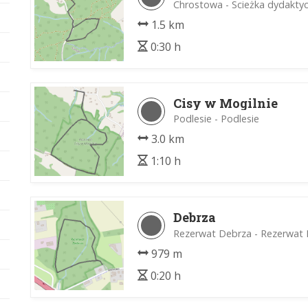
Chrostowa - Scieżka dydakty
1.5 km
0:30 h
Cisy w Mogilnie
Podlesie - Podlesie
3.0 km
1:10 h
Debrza
Rezerwat Debrza - Rezerwat
979 m
0:20 h