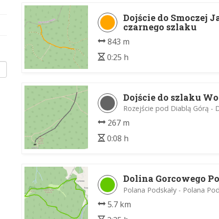
Dojście do Smoczej 
czarnego szlaku
843 m
0:25 h
Dojście do szlaku Wo
Rozejście pod Diablą Górą - 
267 m
0:08 h
Dolina Gorcowego P
Polana Podskały - Polana Pod
5.7 km