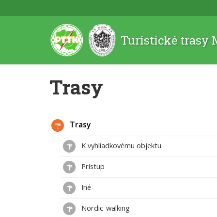
Turistické trasy
Trasy
Trasy
K vyhliadkovému objektu
Prístup
Iné
Nordic-walking