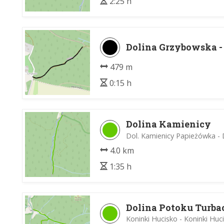
2:25 h
Dolina Grzybowska 
479 m
0:15 h
Dolina Kamienicy
Dol. Kamienicy Papieżówka - 
4.0 km
1:35 h
Dolina Potoku Turba
Koninki Hucisko - Koninki Huc