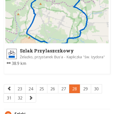
Szlak Przylaszczkowy
Żelazko, przystanek Bus'a - Kapliczka "św. Izydora"
38.9 km
23
24
25
26
27
28
29
30
31
32