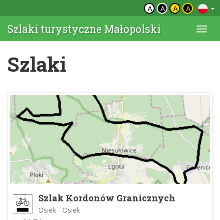
A
A
A
A
Szlaki turystyczne Małopolski
Togg
navi
Szlaki
Szlak Kordonów Granicznych
Osiek - Osiek