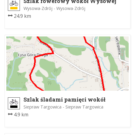
Szlak rowerowy wokół Wysowej
Wysowa-Zdrój - Wysowa-Zdrój
24.9 km
Szlak śladami pamięci wokół
Sieprawia cz.2
Siepraw Targowica - Siepraw Targowica
4.9 km