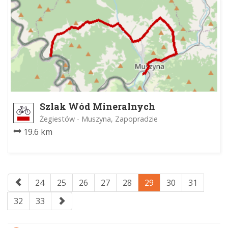
Szlak Wód Mineralnych
Żegiestów - Muszyna, Zapopradzie
19.6 km
24
25
26
27
28
29
30
31
32
33