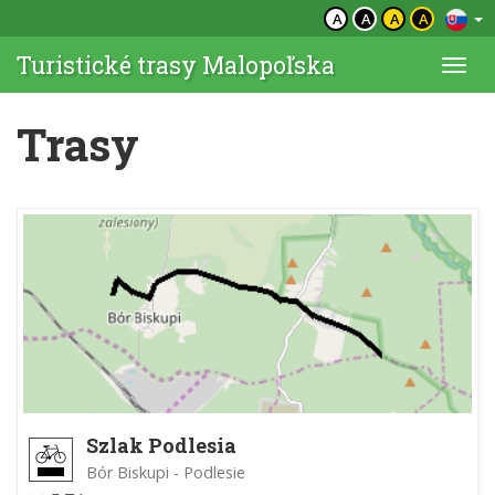
A
A
A
A
Turistické trasy Malopoľska
Togg
navi
Trasy
Szlak Podlesia
Bór Biskupi - Podlesie