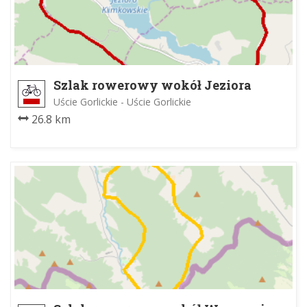
Szlak rowerowy wokół Jeziora
Klimkówka
Uście Gorlickie - Uście Gorlickie
26.8 km