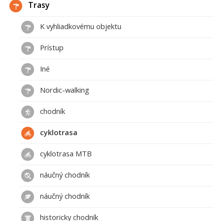
Trasy
K vyhliadkovému objektu
Prístup
Iné
Nordic-walking
chodník
cyklotrasa
cyklotrasa MTB
náučný chodník
náučný chodník
historicky chodník