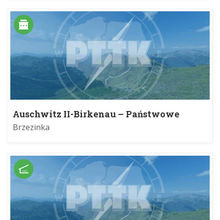
Auschwitz II-Birkenau – Państwowe
Muzeum Auschwitz-Birkenau w
Brzezinka
Oświęcimiu