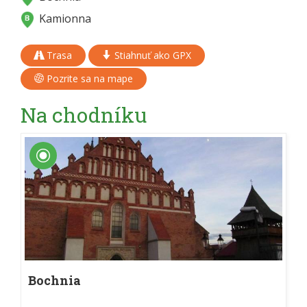
Kamionna
Trasa
Stiahnuť ako GPX
Pozrite sa na mape
Na chodníku
Bochnia