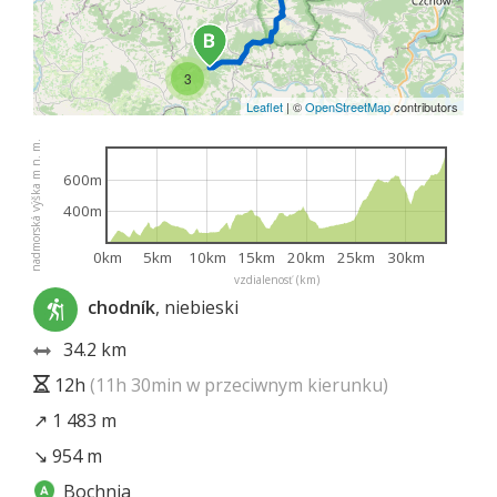
3
Leaflet
|
©
OpenStreetMap
contributors
nadmorská výška m n. m.
600m
400m
0km
5km
10km
15km
20km
25km
30km
vzdialenosť (km)
chodník
, niebieski
34.2 km
12h
(11h 30min w przeciwnym kierunku)
↗ 1 483 m
↘ 954 m
Bochnia