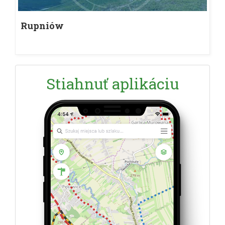
Rupniów
Stiahnuť aplikáciu