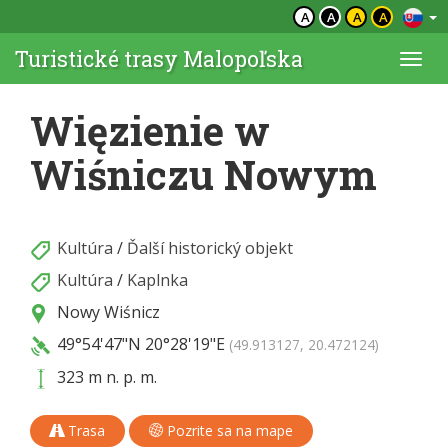
A
A
A
A
Turistické trasy Malopoľska
Togg
navi
Więzienie w
Wiśniczu Nowym
Kultúra
/
Ďalší historický objekt
Kultúra
/
Kaplnka
Nowy Wiśnicz
49°54'47"N
20°28'19"E
(49.913127, 20.472124)
323 m n. p. m.
Trasa
Pozrite sa na mape