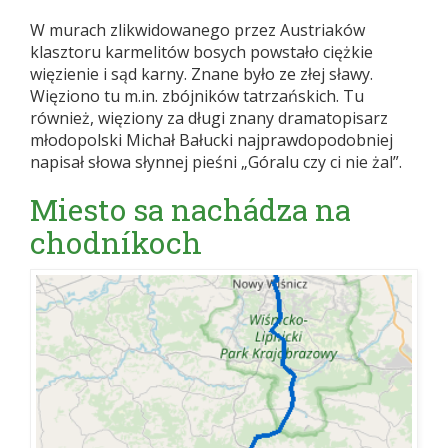
W murach zlikwidowanego przez Austriaków
klasztoru karmelitów bosych powstało ciężkie
więzienie i sąd karny. Znane było ze złej sławy.
Więziono tu m.in. zbójników tatrzańskich. Tu
również, więziony za długi znany dramatopisarz
młodopolski Michał Bałucki najprawdopodobniej
napisał słowa słynnej pieśni „Góralu czy ci nie żal”.
Miesto sa nachádza na
chodníkoch