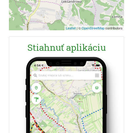
Leaflet
|
©
OpenStreetMap
contributors
Stiahnuť aplikáciu