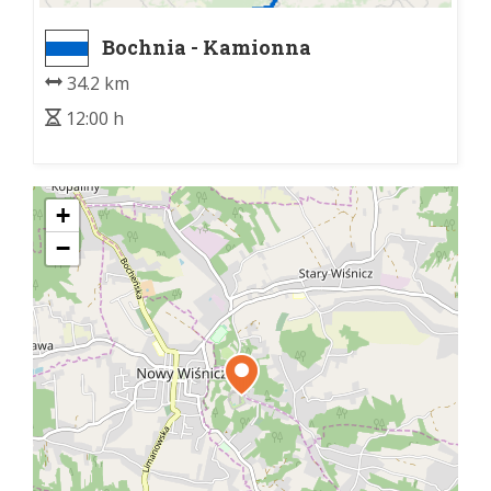
Bochnia - Kamionna
34.2 km
12:00 h
+
−