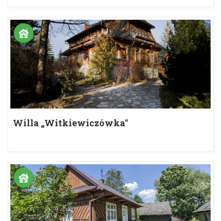
Willa „Witkiewiczówka"