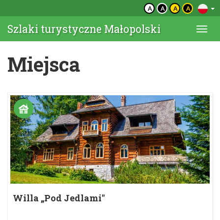
A
A
A
A
Szlaki turystyczne Małopolski
Togg
navi
Miejsca
Willa „Pod Jedlami"