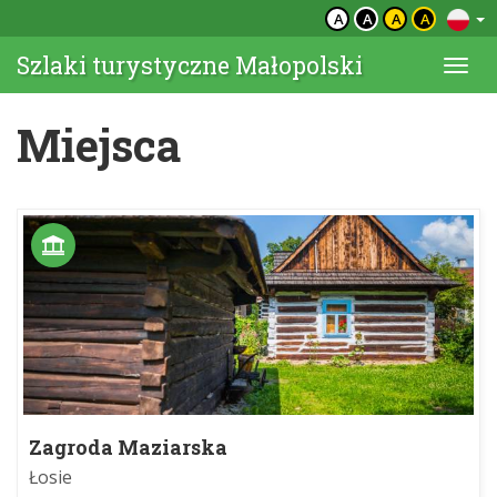
A
A
A
A
Szlaki turystyczne Małopolski
Togg
navi
Miejsca
Zagroda Maziarska
Łosie