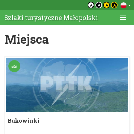
A
A
A
A
Szlaki turystyczne Małopolski
Togg
navi
Miejsca
Bukowinki