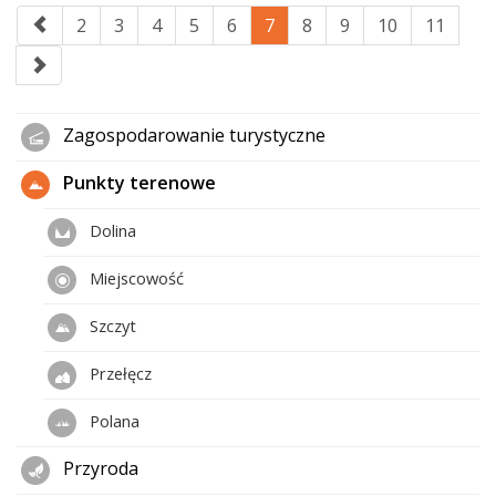
2
3
4
5
6
7
8
9
10
11
Zagospodarowanie turystyczne
Punkty terenowe
Dolina
Miejscowość
Szczyt
Przełęcz
Polana
Przyroda