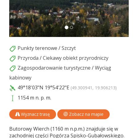
Punkty terenowe
/
Szczyt
Przyroda
/
Ciekawy obiekt przyrodniczy
Zagospodarowanie turystyczne
/
Wyciąg
kabinowy
49°18'03"N
19°54'22"E
(49.300941, 19.906213)
1154 m n. p. m.
Wyznacz trasę
Zobacz na mapie
Butorowy Wierch (1160 m n.p.m.) znajduje się w
zachodniej części Pogórza Spisko-Gubałowskiego.