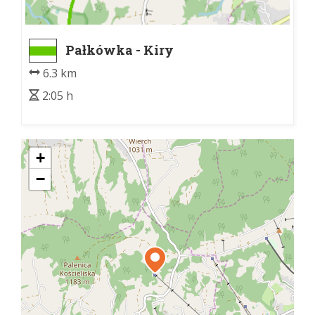
Pałkówka - Kiry
6.3 km
2:05 h
+
−