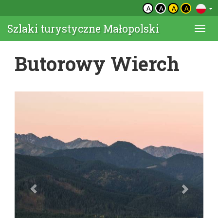
A
A
A
A
Szlaki turystyczne Małopolski
Togg
navi
Butorowy Wierch