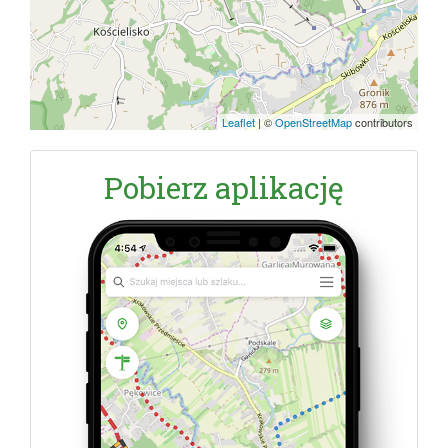
Leaflet
|
©
OpenStreetMap
contributors
Pobierz aplikację