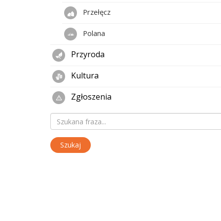
Przełęcz
Polana
Przyroda
Kultura
Zgłoszenia