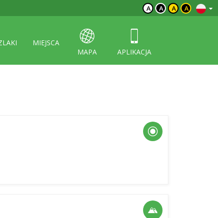
A
A
A
A
ZLAKI
MIEJSCA
MAPA
APLIKACJA