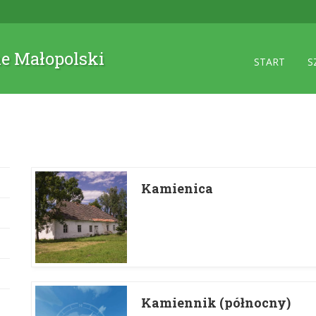
ne Małopolski
START
S
Kamienica
Kamiennik (północny)