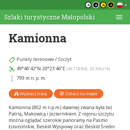
A
A
A
A
Szlaki turystyczne Małopolski
Togg
navi
Kamionna
Punkty terenowe
/
Szczyt
49°46'42"N
20°23'46"E
(49.778458, 20.396276)
799 m n. p. m.
Wyznacz trasę
Zobacz na mapie
Kamionna (802 m n.p.m.) dawniej zwana była też
Patrią, Makowicą i Jeziernikiem. Z rejonu szczytu
można oglądać szerokie panoramy na Pasmo
Łososińskie, Beskid Wyspowy oraz Beskid Średni