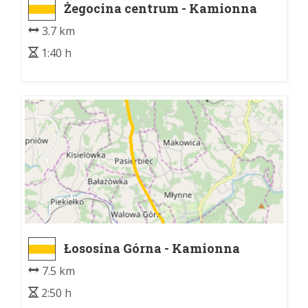
Żegocina centrum - Kamionna
3.7 km
1:40 h
Łososina Górna - Kamionna
7.5 km
2:50 h