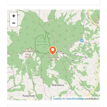
+
−
Leaflet
|
©
OpenStreetMap
contributors