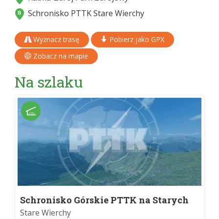
Schronisko PTTK Stare Wierchy
Wyznacz trasę
Pobierz jako GPX
Zobacz na mapie
Na szlaku
Schronisko Górskie PTTK na Starych
Wierchach im. Czesława Trybowskiego
Stare Wierchy