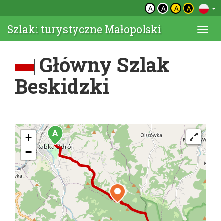
A
A
A
A
Szlaki turystyczne Małopolski
Togg
navi
Główny Szlak
Beskidzki
+
−