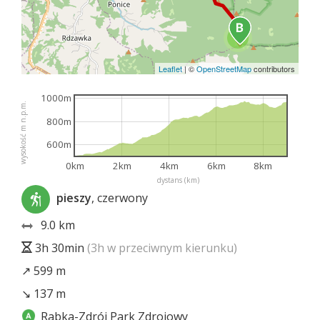
2
Leaflet
|
©
OpenStreetMap
contributors
1000m
wysokość m n.p.m.
800m
600m
0km
2km
4km
6km
8km
dystans (km)
pieszy
, czerwony
9.0 km
3h 30min
(3h w przeciwnym kierunku)
↗ 599 m
↘ 137 m
Rabka-Zdrój Park Zdrojowy