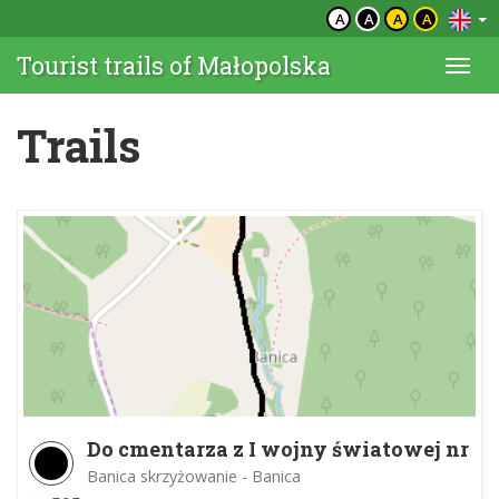
A
A
A
A
Tourist trails of Małopolska
Togg
navi
Trails
Do cmentarza z I wojny światowej nr
62
Banica skrzyżowanie - Banica