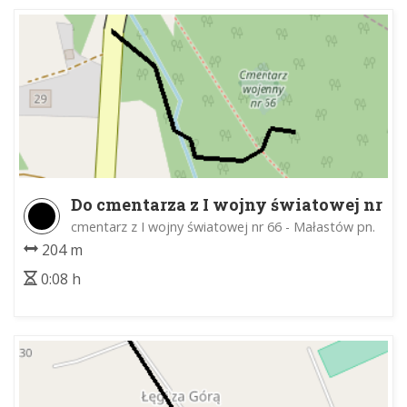
Do cmentarza z I wojny światowej nr
66
cmentarz z I wojny światowej nr 66 - Małastów pn.
204 m
0:08 h