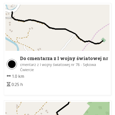
Do cmentarza z I wojny światowej nr
78
cmentarz z I wojny światowej nr 78 - Sękowa
Ćwiercie
1.0 km
0:25 h