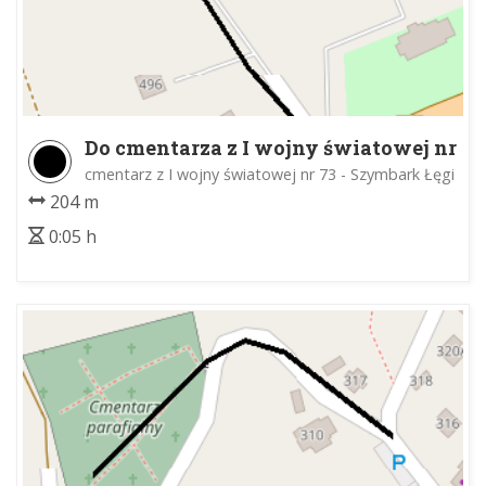
Do cmentarza z I wojny światowej nr
73
cmentarz z I wojny światowej nr 73 - Szymbark Łęgi
204 m
0:05 h