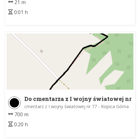
21 m
0:01 h
Do cmentarza z I wojny światowej nr
77
cmentarz z I wojny światowej nr 77 - Ropica Górna
700 m
0:20 h