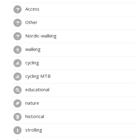
Access
Other
Nordic-walking
walking
cycling
cycling MTB
educational
nature
historical
strolling