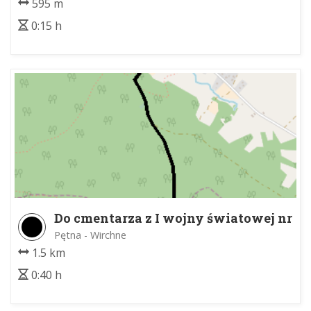
595 m
0:15 h
Do cmentarza z I wojny światowej nr
63
Pętna - Wirchne
1.5 km
0:40 h