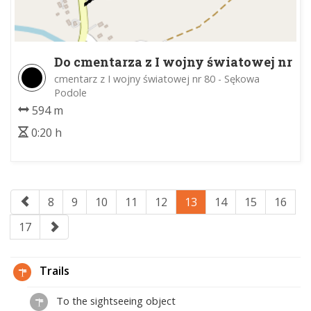
Do cmentarza z I wojny światowej nr
80
cmentarz z I wojny światowej nr 80 - Sękowa
Podole
594 m
0:20 h
8
9
10
11
12
13
14
15
16
17
Trails
To the sightseeing object