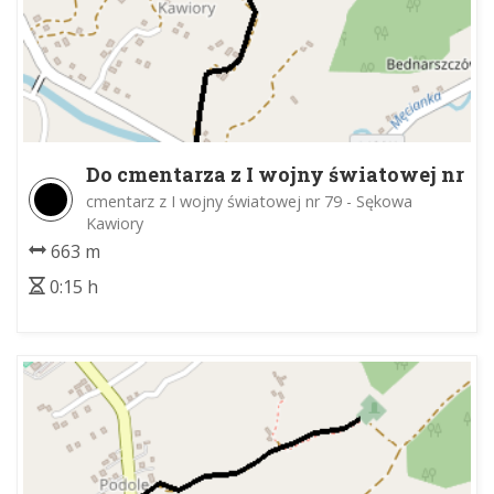
Do cmentarza z I wojny światowej nr
79
cmentarz z I wojny światowej nr 79 - Sękowa
Kawiory
663 m
0:15 h