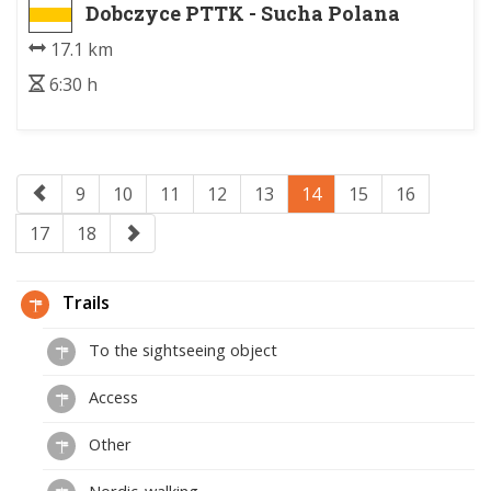
Dobczyce PTTK - Sucha Polana
17.1 km
6:30 h
9
10
11
12
13
14
15
16
17
18
Trails
To the sightseeing object
Access
Other