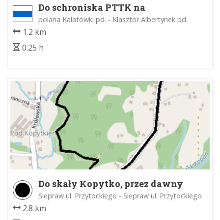
Do schroniska PTTK na
Kalatówkach
polana Kalatówki pd. - Klasztor Albertynek pd.
1.2 km
0:25 h
Do skały Kopytko, przez dawny
kamieniołom
Siepraw ul. Przytockiego - Siepraw ul. Przytockiego
2.8 km