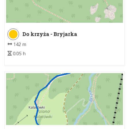
Do krzyża - Bryjarka
142 m
0:05 h