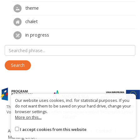
theme
chalet
in progress
Our website uses cookies, incl. for statistical purposes. If you
do not want them to be saved on your hard drive, change your
The project has been carried out with financial support of Lesser Poland
browser settings.
Voivodship within tourist offers competition entitled "Hospitable Lesser
More on this...
Poland".
I accept cookies from this website
About the website
About the project
Contact
Marking error?