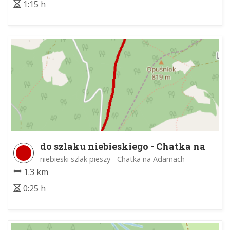
1:15 h
do szlaku niebieskiego - Chatka na
Adamach
niebieski szlak pieszy - Chatka na Adamach
1.3 km
0:25 h