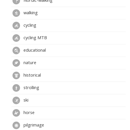
Nordic-walking
walking
cycling
cycling MTB
educational
nature
historical
strolling
ski
horse
pilgrimage