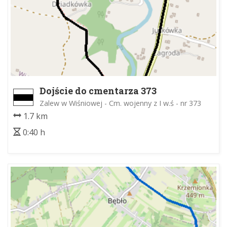
Dojście do cmentarza 373
Zalew w Wiśniowej - Cm. wojenny z I w.ś - nr 373
1.7 km
0:40 h