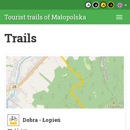
A
A
A
A
Tourist trails of Małopolska
Togg
navi
Trails
Dobra - Łopień