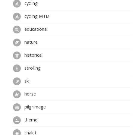
cycling
cycling MTB
educational
nature
historical
strolling
ski
horse
pilgrimage
theme
chalet