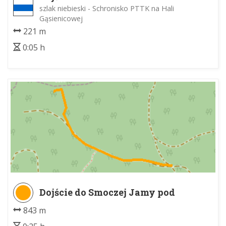
szlak niebieski - Schronisko PTTK na Hali
Gąsienicowej
221 m
0:05 h
Dojście do Smoczej Jamy pod
Zubrzym Wierchem z czarnego
843 m
szlaku