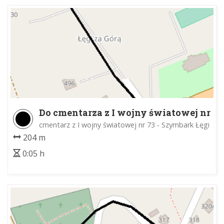
Do cmentarza z I wojny światowej nr
73
cmentarz z I wojny światowej nr 73 - Szymbark Łęgi
204 m
0:05 h