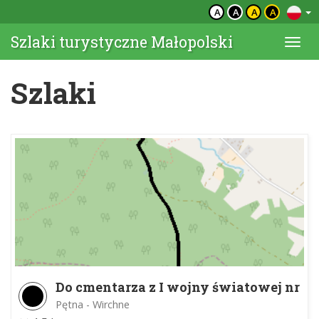
A
A
A
A
Szlaki turystyczne Małopolski
Togg
navi
Szlaki
Do cmentarza z I wojny światowej nr
63
Pętna - Wirchne