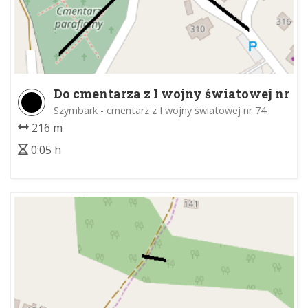
Do cmentarza z I wojny światowej nr
74
Szymbark - cmentarz z I wojny światowej nr 74
216 m
0:05 h