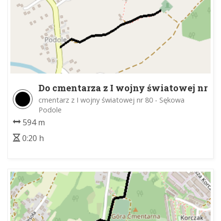
Do cmentarza z I wojny światowej nr
80
cmentarz z I wojny światowej nr 80 - Sękowa
Podole
594 m
0:20 h