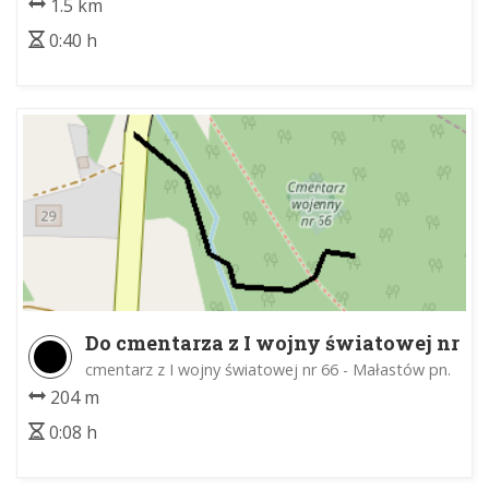
1.5 km
0:40 h
Do cmentarza z I wojny światowej nr
66
cmentarz z I wojny światowej nr 66 - Małastów pn.
204 m
0:08 h