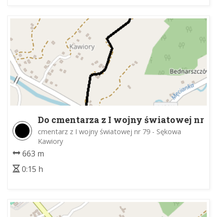
Do cmentarza z I wojny światowej nr
79
cmentarz z I wojny światowej nr 79 - Sękowa
Kawiory
663 m
0:15 h