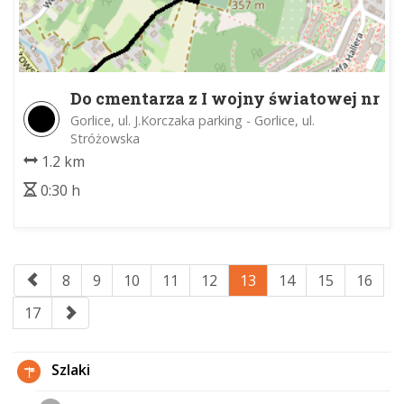
Do cmentarza z I wojny światowej nr
91
Gorlice, ul. J.Korczaka parking - Gorlice, ul.
Stróżowska
1.2 km
0:30 h
8
9
10
11
12
13
14
15
16
17
Szlaki