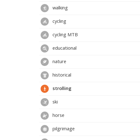
walking
cycling
cycling MTB
educational
nature
historical
strolling
ski
horse
pilgrimage