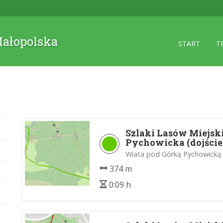
 Małopolska
START
T
Szlaki Lasów Miejsk
Pychowicka (dojście
Wiata pod Górką Pychowicką 
374 m
0:09 h