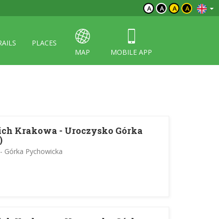
A
A
A
A
RAILS
PLACES
MAP
MOBILE APP
ich Krakowa - Uroczysko Górka
)
- Górka Pychowicka