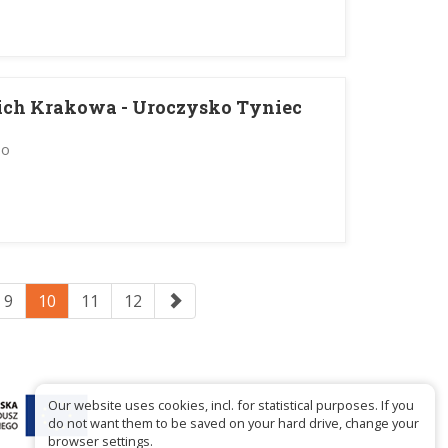
ich Krakowa - Uroczysko Tyniec
no
9
10
11
12
Our website uses cookies, incl. for statistical purposes. If you
do not want them to be saved on your hard drive, change your
browser settings.