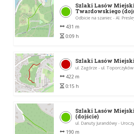
Szlaki Lasów Miejsk
Twardowskiego (dojś
Odbicie na szaniec - Al. Presl
431 m
0:09 h
Szlaki Lasów Miejsk
ul. Zagórze - ul. Toporczyków
422 m
0:15 h
Szlaki Lasów Miejsk
(dojście)
ul. Danuty Jurandówy - Urocz
190 m