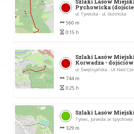
Szlaki Lasów Miejsk
Pychowicka (dojście
ul. Tyniecka - ul. Skotnicka
560 m
0:15 h
Szlaki Lasów Miejsk
Korwadza - dojśció
ul. Świętojańska - Ul. Nad Cz
744 m
0:25 h
Szlaki Lasów Miejsk
Tyniec, Juranda ze Spychowa 
329 m