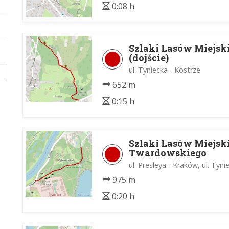
0:08 h
Szlaki Lasów Miejsk
(dojście)
ul. Tyniecka - Kostrze
652 m
0:15 h
Szlaki Lasów Miejsk
Twardowskiego
ul. Presleya - Kraków, ul. Tyni
975 m
0:20 h