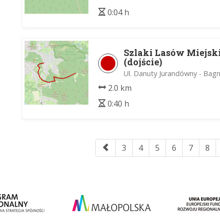
0:04 h
Szlaki Lasów Miejsk
(dojście)
Ul. Danuty Jurandówny - Bag
2.0 km
0:40 h
3
4
5
6
7
8