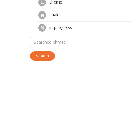
theme
chalet
in progress