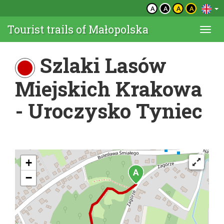
A
A
A
A
Tourist trails of Małopolska
Togg
navi
Szlaki Lasów
Miejskich Krakowa
- Uroczysko Tyniec
+
−