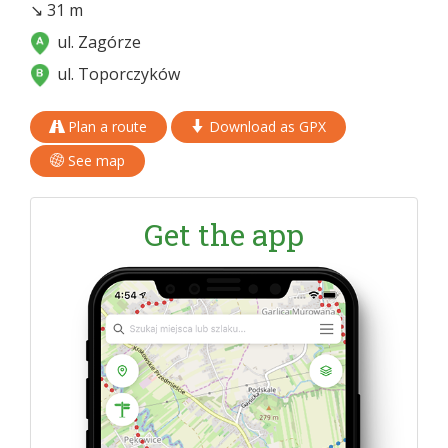
↘ 31 m
ul. Zagórze
ul. Toporczyków
Plan a route
Download as GPX
See map
Get the app