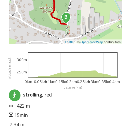
Leaflet
|
©
OpenStreetMap
contributors
300m
altitude m a.s.l.
250m
0km
0.05km
0.1km
0.15km
0.2km
0.25km
0.3km
0.35km
0.4km
distance (km)
strolling
, red
422 m
15min
↗ 34 m