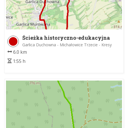
Ścieżka historyczno-edukacyjna
"Zjednoczeni w Niepodległej”
Garlica Duchowna - Michałowice Trzecie - Kresy
6.0 km
1:55 h