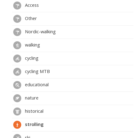
Access
Other
Nordic-walking
walking
cycling
cycling MTB
educational
nature
historical
strolling
ski