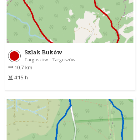
Szlak Buków
Targoszów - Targoszów
10.7 km
4:15 h