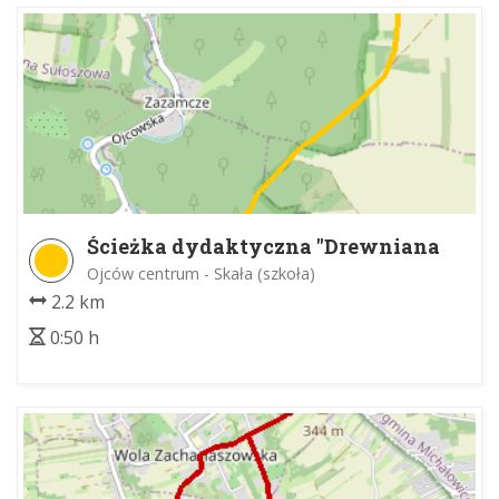
Ścieżka dydaktyczna "Drewniana
Droga"
Ojców centrum - Skała (szkoła)
2.2 km
0:50 h