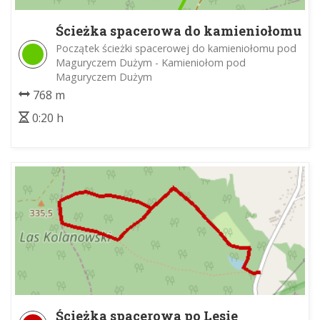
Ścieżka spacerowa do kamieniołomu
pod Maguryczem Dużym
Początek ścieżki spacerowej do kamieniołomu pod
Maguryczem Dużym - Kamieniołom pod
Maguryczem Dużym
768 m
0:20 h
Ścieżka spacerowa po Lesie