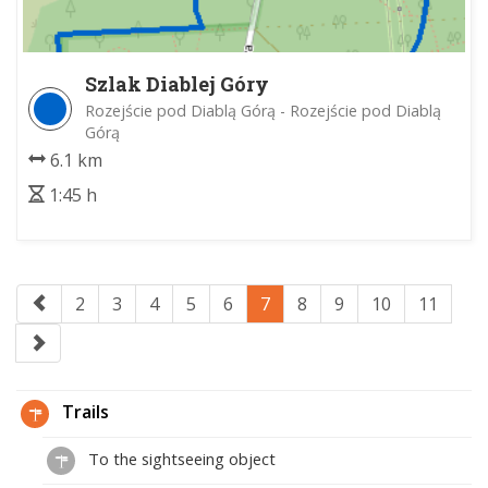
Szlak Diablej Góry
Rozejście pod Diablą Górą - Rozejście pod Diablą
Górą
6.1 km
1:45 h
2
3
4
5
6
7
8
9
10
11
Trails
To the sightseeing object