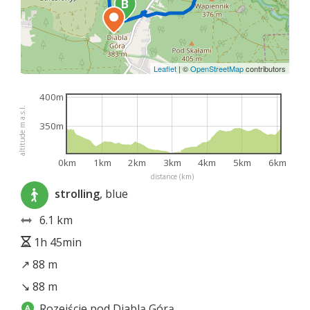
Leaflet
|
©
OpenStreetMap
contributors
400m
altitude m a.s.l.
350m
0km
1km
2km
3km
4km
5km
6km
distance (km)
strolling
, blue
6.1 km
1h 45min
↗ 88 m
↘ 88 m
Rozejście pod Diablą Górą