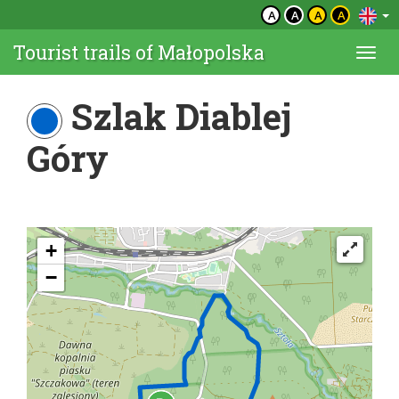
A
A
A
A
Tourist trails of Małopolska
Togg
navi
Szlak Diablej
Góry
+
−