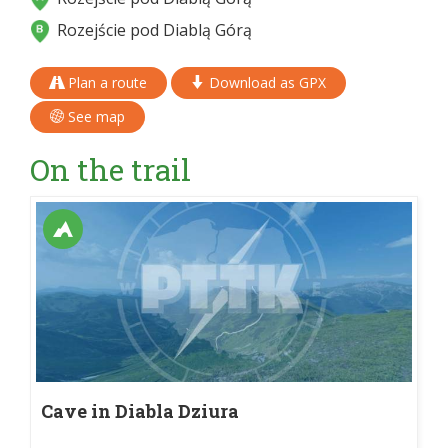
Rozejście pod Diablą Górą
Plan a route
Download as GPX
See map
On the trail
Cave in Diabla Dziura