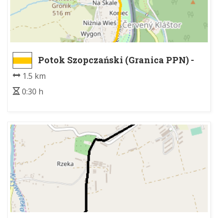
Potok Szopczański (Granica PPN) -
Sromowce Niżne
1.5 km
0:30 h