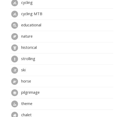
cycling
cycling MTB
educational
nature
historical
strolling
ski
horse
pilgrimage
theme
chalet