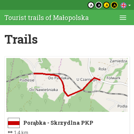
A
A
A
A
Tourist trails of Małopolska
Togg
navi
Trails
Porąbka - Skrzydlna PKP
1.4 km