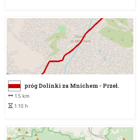
próg Dolinki za Mnichem - Przeł.
Wrota Chałubińskiego
1.5 km
1:10 h