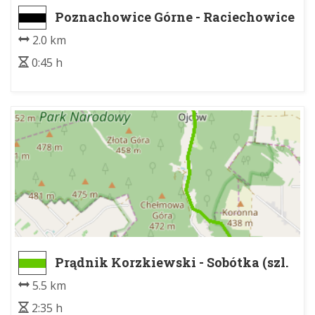
Poznachowice Górne - Raciechowice
2.0 km
0:45 h
Prądnik Korzkiewski - Sobótka (szl.
ziel.) - Dolina Sąspowska
5.5 km
2:35 h