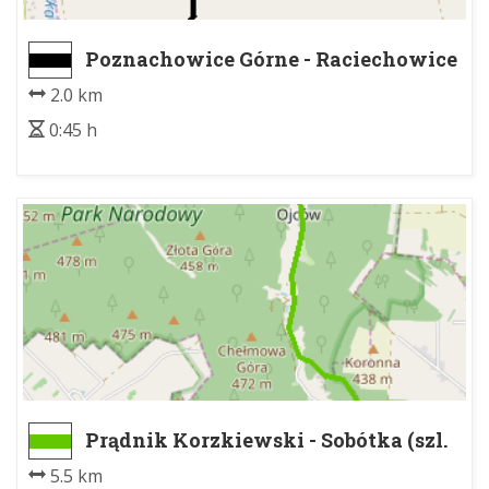
Poznachowice Górne - Raciechowice
2.0 km
0:45 h
Prądnik Korzkiewski - Sobótka (szl.
ziel.) - Dolina Sąspowska
5.5 km