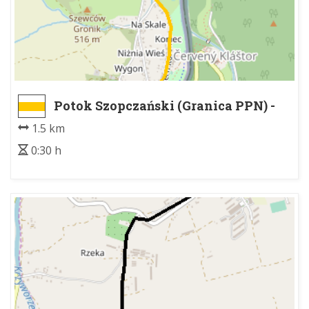
Potok Szopczański (Granica PPN) -
Sromowce Niżne
1.5 km
0:30 h