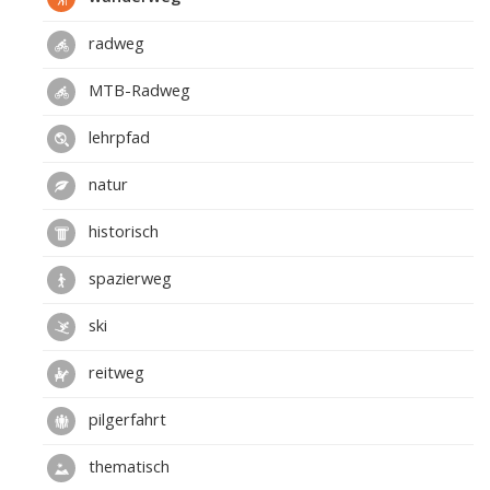
radweg
MTB-Radweg
lehrpfad
natur
historisch
spazierweg
ski
reitweg
pilgerfahrt
thematisch