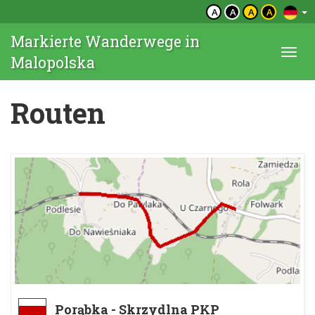
A
A
A
A
Markierte Wanderwege in
Togg
Malopolska
navi
Routen
Porąbka - Skrzydlna PKP