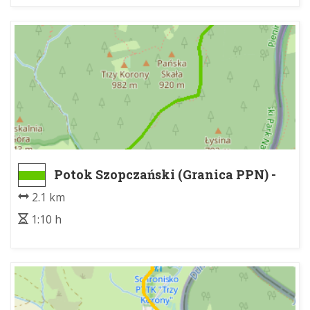
Potok Szopczański (Granica PPN) -
Polana Kosarzyska
2.1 km
1:10 h