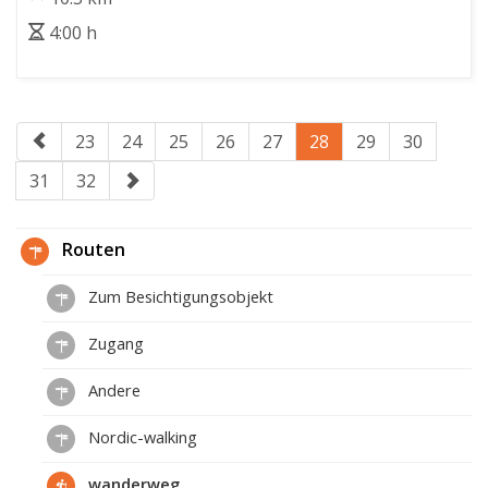
4:00 h
23
24
25
26
27
28
29
30
31
32
Routen
Zum Besichtigungsobjekt
Zugang
Andere
Nordic-walking
wanderweg