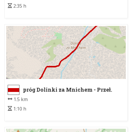
2:35 h
próg Dolinki za Mnichem - Przeł.
Wrota Chałubińskiego
1.5 km
1:10 h